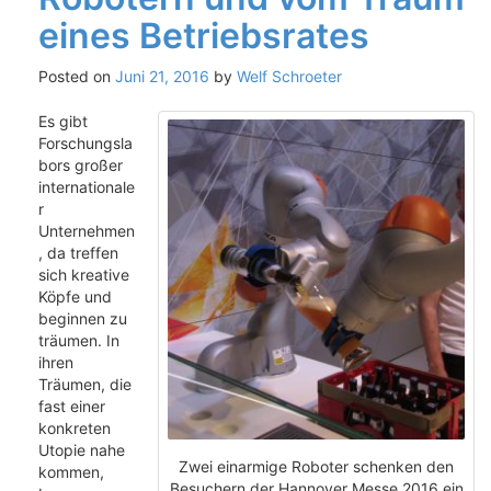
eines Betriebsrates
Posted on
Juni 21, 2016
by
Welf Schroeter
Es gibt
Forschungsla
bors großer
internationale
r
Unternehmen
, da treffen
sich kreative
Köpfe und
beginnen zu
träumen. In
ihren
Träumen, die
fast einer
konkreten
Utopie nahe
Zwei einarmige Roboter schenken den
kommen,
Besuchern der Hannover Messe 2016 ein