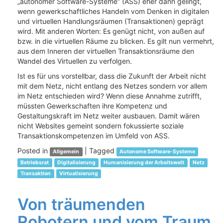
„autonomer Software-Systeme“ (ASS) eher dann gelingt,
wenn gewerkschaftliches Handeln vom Denken in digitalen
und virtuellen Handlungsräumen (Transaktionen) geprägt
wird. Mit anderen Worten: Es genügt nicht, von außen auf
bzw. in die virtuellen Räume zu blicken. Es gilt nun vermehrt,
aus dem Inneren der virtuellen Transaktionsräume den
Wandel des Virtuellen zu verfolgen.
Ist es für uns vorstellbar, dass die Zukunft der Arbeit nicht
mit dem Netz, nicht entlang des Netzes sondern vor allem
im Netz entschieden wird? Wenn diese Annahme zutrifft,
müssten Gewerkschaften ihre Kompetenz und
Gestaltungskraft im Netz weiter ausbauen. Damit wären
nicht Websites gemeint sondern fokussierte soziale
Transaktionskompetenzen im Umfeld von ASS.
Posted in
|
Tagged
Allgemein
Autonome Software-Systeme
Betriebsrat
Digitalisierung
Humanisierung der Arbeitswelt
Netz
Transaktion
Virtualisierung
Von träumenden
Robotern und vom Traum