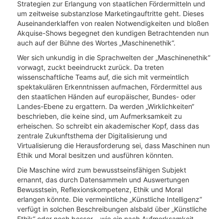
Strategien zur Erlangung von staatlichen Fördermitteln und
um zeitweise substanzlose Marketingauftritte geht. Dieses
Auseinanderklaffen von realen Notwendigkeiten und bloßen
Akquise-Shows begegnet den kundigen Betrachtenden nun
auch auf der Bühne des Wortes „Maschinenethik“.
Wer sich unkundig in die Sprachwelten der „Maschinenethik“
vorwagt, zuckt beeindruckt zurück. Da treten
wissenschaftliche Teams auf, die sich mit vermeintlich
spektakulären Erkenntnissen aufmachen, Fördermittel aus
den staatlichen Händen auf europäischer, Bundes- oder
Landes-Ebene zu ergattern. Da werden „Wirklichkeiten“
beschrieben, die keine sind, um Aufmerksamkeit zu
erheischen. So schreibt ein akademischer Kopf, dass das
zentrale Zukunftsthema der Digitalisierung und
Virtualisierung die Herausforderung sei, dass Maschinen nun
Ethik und Moral besitzen und ausführen könnten.
Die Maschine wird zum bewusstseinsfähigen Subjekt
ernannt, das durch Datensammeln und Auswertungen
Bewusstsein, Reflexionskompetenz, Ethik und Moral
erlangen könnte. Die vermeintliche „Künstliche Intelligenz“
verfügt in solchen Beschreibungen alsbald über „Künstliche
Ethik“ oder noch besser – wie ein nach Aufmerksamkeit