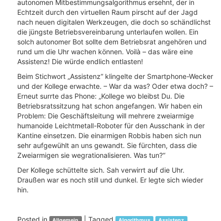
autonomen Mitbestimmungsalgorithmus ersehnt, der in
Echtzeit durch den virtuellen Raum pirscht auf der Jagd
nach neuen digitalen Werkzeugen, die doch so schändlichst
die jüngste Betriebsvereinbarung unterlaufen wollen. Ein
solch autonomer Bot sollte dem Betriebsrat angehören und
rund um die Uhr wachen können. Voilà – das wäre eine
Assistenz! Die würde endlich entlasten!
Beim Stichwort „Assistenz“ klingelte der Smartphone-Wecker
und der Kollege erwachte. – War da was? Oder etwa doch? –
Erneut surrte das Phone: „Kollege wo bleibst Du. Die
Betriebsratssitzung hat schon angefangen. Wir haben ein
Problem: Die Geschäftsleitung will mehrere zweiarmige
humanoide Leichtmetall-Roboter für den Ausschank in der
Kantine einsetzen. Die einarmigen Robbis haben sich nun
sehr aufgewühlt an uns gewandt. Sie fürchten, dass die
Zweiarmigen sie wegrationalisieren. Was tun?“
Der Kollege schüttelte sich. Sah verwirrt auf die Uhr.
Draußen war es noch still und dunkel. Er legte sich wieder
hin.
Posted in
|
Tagged
Allgemein
Algorithmus
Assistenz