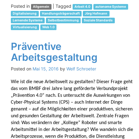
Posted in
|
Tagged
Allgemein
Arbeit 4.0
autonome Systeme
Digitalisierung
Handlungsträgerschaft
Jörg Hofmann
Lernende Systeme
Selbstbestimmung
Soziale Standards
Virtualisierung
Web 1.0
Präventive
Arbeitsgestaltung
Posted on
Mai 15, 2016
by
Welf Schroeter
Wie ist die neue Arbeitswelt zu gestalten? Dieser Frage geht
das vom BMBF drei Jahre lang geförderte Verbundprojekt
„Prävention 4.0“ nach. Es untersucht die Auswirkungen von
Cyber-Physical Systems (CPS) – auch Internet der Dinge
genannt – auf die Möglichkeiten einer produktiven, sicheren
und gesunden Gestaltung der Arbeitswelt. Zentrale Fragen
sind: Was verändern der „Kollege“ Roboter und smarte
Arbeitsmittel in der Arbeitsgestaltung? Wie wandeln sich die
Arbeitsprozesse, wenn die Produktion, die Dienstleistung