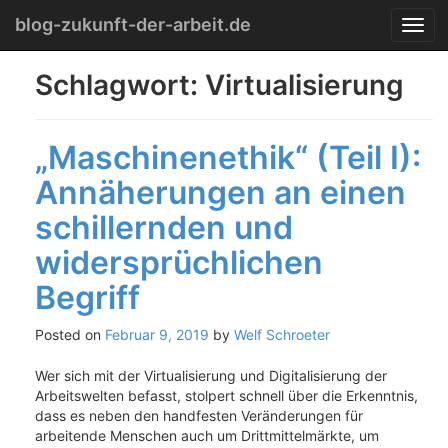
Menu
Skip
blog-zukunft-der-arbeit.de
T
to
o
content
g
Schlagwort:
Virtualisierung
g
l
e
„Maschinenethik“ (Teil I):
n
a
Annäherungen an einen
v
i
schillernden und
g
a
widersprüchlichen
t
Begriff
i
o
n
Posted on
Februar 9, 2019
by
Welf Schroeter
Wer sich mit der Virtualisierung und Digitalisierung der
Arbeitswelten befasst, stolpert schnell über die Erkenntnis,
dass es neben den handfesten Veränderungen für
arbeitende Menschen auch um Drittmittelmärkte, um