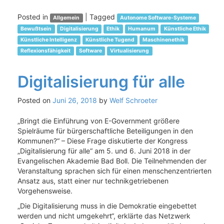
Posted in
|
Tagged
Allgemein
Autonome Software-Systeme
Bewußtsein
Digitalisierung
Ethik
Humanum
Künstliche Ethik
Künstliche Intelligenz
Künstliche Tugend
Maschinenethik
Reflexionsfähigkeit
Software
Virtualisierung
Digitalisierung für alle
Posted on
Juni 26, 2018
by
Welf Schroeter
„Bringt die Einführung von E-Government größere
Spielräume für bürgerschaftliche Beteiligungen in den
Kommunen?“ – Diese Frage diskutierte der Kongress
„Digitalisierung für alle“ am 5. und 6. Juni 2018 in der
Evangelischen Akademie Bad Boll. Die Teilnehmenden der
Veranstaltung sprachen sich für einen menschenzentrierten
Ansatz aus, statt einer nur technikgetriebenen
Vorgehensweise.
„Die Digitalisierung muss in die Demokratie eingebettet
werden und nicht umgekehrt“, erklärte das Netzwerk