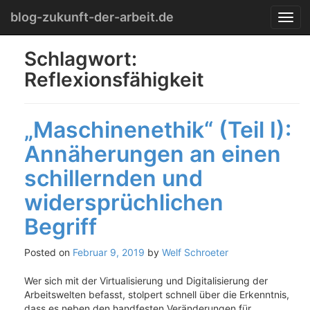
Menu
Skip
blog-zukunft-der-arbeit.de
T
to
o
content
g
Schlagwort:
g
Reflexionsfähigkeit
l
e
n
a
„Maschinenethik“ (Teil I):
v
i
Annäherungen an einen
g
schillernden und
a
t
widersprüchlichen
i
o
Begriff
n
Posted on
Februar 9, 2019
by
Welf Schroeter
Wer sich mit der Virtualisierung und Digitalisierung der
Arbeitswelten befasst, stolpert schnell über die Erkenntnis,
dass es neben den handfesten Veränderungen für