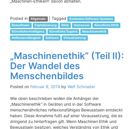
„Maschinen-Ethikern“ davon abhalten.
Posted in
|
Tagged
Allgemein
Autonome Software-Systeme
Bewußtsein
Digitalisierung
Ethik
Humanum
Künstliche Ethik
Künstliche Intelligenz
Künstliche Tugend
Maschinenethik
Reflexionsfähigkeit
Software
Virtualisierung
„Maschinenethik“ (Teil II):
Der Wandel des
Menschenbildes
Posted on
Februar 8, 2019
by
Welf Schroeter
Wie oben beschrieben wollen die Anhänger der
„Maschinenethik“ in Geräten und in der Software
menschenähnliches reflexionsfähiges Bewusstsein entdeckt
haben. Diese Annahme fußt auf einer Voraussetzung, die es
dringend zu hinterfragen gilt. Wenn Maschinen Ethik und
Bewusstsein besitzen, welches Verständnis von Ethik und