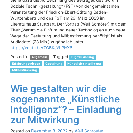
Siehe dazu die Aufzeichnung des Beitrages des „Forum
Soziale Technikgestaltung“ (FST) von der gemeinsamen
Veranstaltung der Friedrich-Ebert-Stiftung Baden-
Württemberg und des FST am 29. März 2023 im
Literaturhaus Stuttgart. Der Vortrag (Welf Schröter) mit dem
Titel: „Warum die Einführung neuer Technologien auch neue
Wege der Gestaltung und Mitbestimmung benötigt“ ist als
Audiodatei (28 Min.) zugänglich unter:
https://youtu.be/ZGBKaVLPHX8
Posted in
|
Tagged
Allgemein
Digitalisierung
Erfahrungswissen
Gestaltung
Künstliche Intelligenz
Mitbestimmung
Wie gestalten wir die
sogenannte „Künstliche
Intelligenz“? – Einladung
zur Mitwirkung
Posted on
Dezember 8, 2022
by
Welf Schroeter