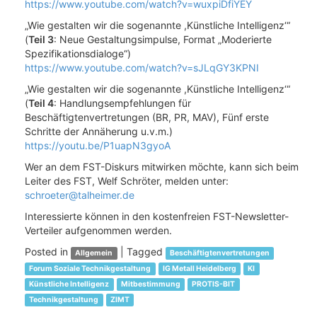
https://www.youtube.com/watch?v=wuxpiDfiYEY
„Wie gestalten wir die sogenannte ,Künstliche Intelligenz‘“
(
Teil 3
: Neue Gestaltungsimpulse, Format „Moderierte
Spezifikationsdialoge“)
https://www.youtube.com/watch?v=sJLqGY3KPNI
„Wie gestalten wir die sogenannte ,Künstliche Intelligenz‘“
(
Teil 4
: Handlungsempfehlungen für
Beschäftigtenvertretungen (BR, PR, MAV), Fünf erste
Schritte der Annäherung u.v.m.)
https://youtu.be/P1uapN3gyoA
Wer an dem FST-Diskurs mitwirken möchte, kann sich beim
Leiter des FST, Welf Schröter, melden unter:
schroeter@talheimer.de
Interessierte können in den kostenfreien FST-Newsletter-
Verteiler aufgenommen werden.
Posted in
|
Tagged
Allgemein
Beschäftigtenvertretungen
Forum Soziale Technikgestaltung
IG Metall Heidelberg
KI
Künstliche Intelligenz
Mitbestimmung
PROTIS-BIT
Technikgestaltung
ZIMT