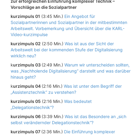
zur erfolgreichen Einführung komplexer Technik –
Vorschläge an die Sozialpartner
kurzimpuls 01
(3:45 Min.)
Ein Angebot für
Sozialpartnerinnen und Sozialpartner in der mitbestimmten
Arbeitswelt. Vorbemerkung und Übersicht über die KARL-
Video-kurzimpulse
kurzimpuls 02
(2:50 Min.)
Was ist aus der Sicht der
Arbeitswelt bei der kommenden Stufe der Digitalisierung
wirklich neu?
k
urzimpuls 03
(2:49 Min.)
Warum wir unterscheiden sollten,
was „Nachholende Digitalisierung“ darstellt und was darüber
hinaus geht?
k
urzimpuls 04
(2:16 Min.)
Was ist unter dem Begriff der
„Assistenztechnik“ zu verstehen?
kurzimpuls 05
(2:16 Min.)
Was bedeutet
„Delegationstechnik“?
kurzimpuls 06
(3:39 Min.)
Was ist das Besondere an „sich
selbst verändernder Delegationstechnik“?
kurzimpuls 07
(2:36 Min.)
Die Einführung komplexer