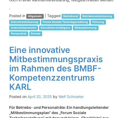
.
Posted in
|
Tagged
Allgemein
Betriebsrat
Betriebsvereinbarung
Dienstvereinbarung
Forum Soziale Technikgestaltung
Führung
Interventionsrecht
Künstliche Intelligenz
Mitbestimmung
Personalrat
Review
Eine innovative
Mitbestimmungspraxis
im Rahmen des BMBF-
Kompetenzzentrums
KARL
Posted on
April 20, 2025
by
Welf Schroeter
Für Betriebs- und Personalräte: Ein handlungsleitender
„Mitbestimmungsplan“ des „Forum Soziale
Technikgestaltung“ mit dazugehöriger „Checkliste“ zur