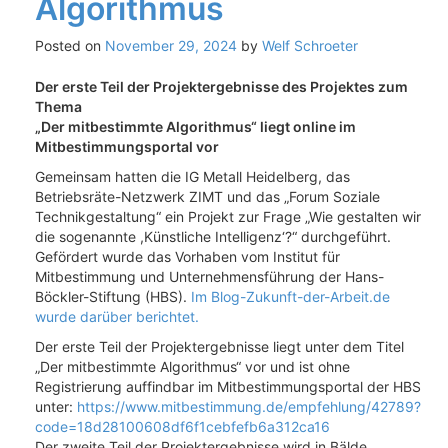
Algorithmus
Posted on
November 29, 2024
by
Welf Schroeter
Der erste Teil der Projektergebnisse des Projektes zum
Thema
„Der mitbestimmte Algorithmus“ liegt online im
Mitbestimmungsportal vor
Gemeinsam hatten die IG Metall Heidelberg, das
Betriebsräte-Netzwerk ZIMT und das „Forum Soziale
Technikgestaltung“ ein Projekt zur Frage „Wie gestalten wir
die sogenannte ,Künstliche Intelligenz‘?“ durchgeführt.
Gefördert wurde das Vorhaben vom Institut für
Mitbestimmung und Unternehmensführung der Hans-
Böckler-Stiftung (HBS).
Im Blog-Zukunft-der-Arbeit.de
wurde darüber berichtet.
Der erste Teil der Projektergebnisse liegt unter dem Titel
„Der mitbestimmte Algorithmus“ vor und ist ohne
Registrierung auffindbar im Mitbestimmungsportal der HBS
unter:
https://www.mitbestimmung.de/empfehlung/42789?
code=18d28100608df6f1cebfefb6a312ca16
Der zweite Teil der Projektergebnisse wird in Bälde