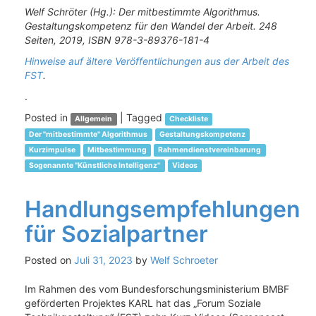
Welf Schröter (Hg.): Der mitbestimmte Algorithmus.
Gestaltungskompetenz für den Wandel der Arbeit. 248
Seiten, 2019, ISBN 978-3-89376-181-4
Hinweise auf ältere Veröffentlichungen aus der Arbeit des
FST
.
.
Posted in
|
Tagged
Allgemein
Checkliste
Der "mitbestimmte" Algorithmus
Gestaltungskompetenz
Kurzimpulse
Mitbestimmung
Rahmendienstvereinbarung
Sogenannte "Künstliche Intelligenz"
Videos
Handlungsempfehlungen
für Sozialpartner
Posted on
Juli 31, 2023
by
Welf Schroeter
Im Rahmen des vom Bundesforschungsministerium BMBF
geförderten Projektes KARL hat das „Forum Soziale