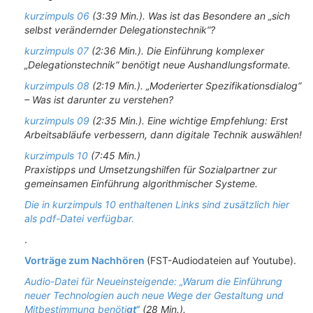
kurzimpuls 06
(3:39 Min.). Was ist das Besondere an „sich
selbst verändernder Delegationstechnik“?
kurzimpuls 07
(2:36 Min.). Die Einführung komplexer
„Delegationstechnik“ benötigt neue Aushandlungsformate.
kurzimpuls 08
(2:19 Min.). „Moderierter Spezifikationsdialog“
– Was ist darunter zu verstehen?
kurzimpuls 09
(2:35 Min.). Eine wichtige Empfehlung: Erst
Arbeitsabläufe verbessern, dann digitale Technik auswählen!
kurzimpuls 10
(7:45 Min.)
Praxistipps und Umsetzungshilfen für Sozialpartner zur
gemeinsamen Einführung algorithmischer Systeme.
Die in kurzimpuls 10 enthaltenen Links sind zusätzlich hier
als pdf-Datei verfügbar.
.
Vorträge zum Nachhören
(FST-Audiodateien auf Youtube).
Audio-Datei für Neueinsteigende: „Warum die Einführung
neuer Technologien auch neue Wege der Gestaltung und
Mitbestimmung benöti
gt“
(28 Min.).