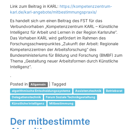
Link zum Beitrag in KARL:
https://kompetenzzentrum-
karl.de/karl-angebote/mitbestimmungspra
xis/
Es handelt sich um einen Beitrag des FST für das
Verbundvorhaben „Kompetenzzentrum KARL – Künstliche
Intelligenz für Arbeit und Lernen in der Region Karlsruhe“.
Das Vorhaben KARL wird gefördert im Rahmen des
Forschungsschwerpunktes „Zukunft der Arbeit: Regionale
Kompetenzzentren der Arbeitsforschung“ des
Bundesministeriums für Bildung und Forschung (BMBF) zum
Thema „Gestaltung neuer Arbeitsformen durch Künstliche
Intelligenz“.
.
Posted in
|
Tagged
Allgemein
algorithmische Entscheidungssysteme
Assistenztechnik
Betriebsrat
Delegationstechnik
Forum Soziale Technikgestaltung
Künstliche Intelligenz
Mitbestimmung
Der mitbestimmte