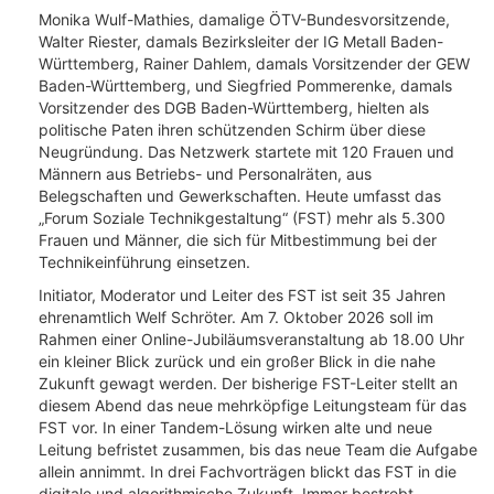
Monika Wulf-Mathies, damalige ÖTV-Bundesvorsitzende,
Walter Riester, damals Bezirksleiter der IG Metall Baden-
Württemberg, Rainer Dahlem, damals Vorsitzender der GEW
Baden-Württemberg, und Siegfried Pommerenke, damals
Vorsitzender des DGB Baden-Württemberg, hielten als
politische Paten ihren schützenden Schirm über diese
Neugründung. Das Netzwerk startete mit 120 Frauen und
Männern aus Betriebs- und Personalräten, aus
Belegschaften und Gewerkschaften. Heute umfasst das
„Forum Soziale Technikgestaltung“ (FST) mehr als 5.300
Frauen und Männer, die sich für Mitbestimmung bei der
Technikeinführung einsetzen.
Initiator, Moderator und Leiter des FST ist seit 35 Jahren
ehrenamtlich Welf Schröter. Am 7. Oktober 2026 soll im
Rahmen einer Online-Jubiläumsveranstaltung ab 18.00 Uhr
ein kleiner Blick zurück und ein großer Blick in die nahe
Zukunft gewagt werden. Der bisherige FST-Leiter stellt an
diesem Abend das neue mehrköpfige Leitungsteam für das
FST vor. In einer Tandem-Lösung wirken alte und neue
Leitung befristet zusammen, bis das neue Team die Aufgabe
allein annimmt. In drei Fachvorträgen blickt das FST in die
digitale und algorithmische Zukunft. Immer bestrebt,