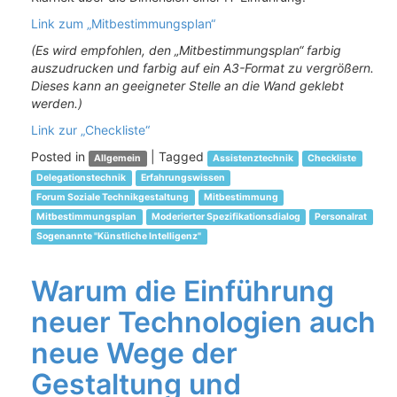
Link zum „Mitbestimmungsplan“
(Es wird empfohlen, den „Mitbestimmungsplan“ farbig
auszudrucken und farbig auf ein A3-Format zu vergrößern.
Dieses kann an geeigneter Stelle an die Wand geklebt
werden.)
Link zur „Checkliste“
Posted in
|
Tagged
Allgemein
Assistenztechnik
Checkliste
Delegationstechnik
Erfahrungswissen
Forum Soziale Technikgestaltung
Mitbestimmung
Mitbestimmungsplan
Moderierter Spezifikationsdialog
Personalrat
Sogenannte "Künstliche Intelligenz"
Warum die Einführung
neuer Technologien auch
neue Wege der
Gestaltung und