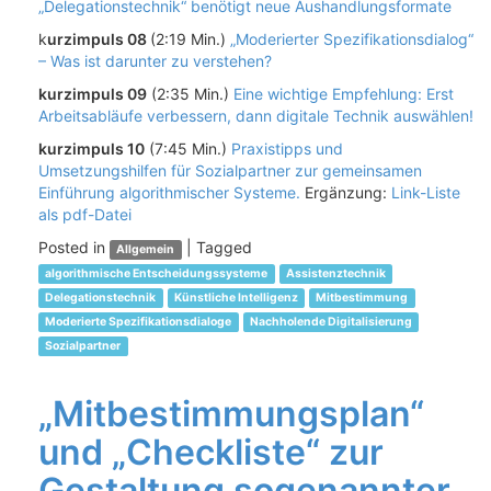
„Delegationstechnik“ benötigt neue Aushandlungsformate
k
urzimpuls 08
(2:19 Min.)
„Moderierter Spezifikationsdialog“
– Was ist darunter zu verstehen?
kurzimpuls 09
(2:35 Min.)
Eine wichtige Empfehlung: Erst
Arbeitsabläufe verbessern, dann digitale Technik auswählen!
kurzimpuls 10
(7:45 Min.)
Praxistipps und
Umsetzungshilfen für Sozialpartner zur gemeinsamen
Einführung algorithmischer Systeme.
Ergänzung:
Link-Liste
als pdf-Datei
Posted in
|
Tagged
Allgemein
algorithmische Entscheidungssysteme
Assistenztechnik
Delegationstechnik
Künstliche Intelligenz
Mitbestimmung
Moderierte Spezifikationsdialoge
Nachholende Digitalisierung
Sozialpartner
„Mitbestimmungsplan“
und „Checkliste“ zur
Gestaltung sogenannter