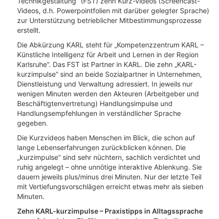
Technikgestaltung“ (FST) zehn Kurz-Videos (Screencast-
Videos, d.h. Powerpointfolien mit darüber gelegter Sprache)
zur Unterstützung betrieblicher Mitbestimmungsprozesse
erstellt.
Die Abkürzung KARL steht für „Kompetenzzentrum KARL –
Künstliche Intelligenz für Arbeit und Lernen in der Region
Karlsruhe“. Das FST ist Partner in KARL. Die zehn „KARL-
kurzimpulse“ sind an beide Sozialpartner in Unternehmen,
Dienstleistung und Verwaltung adressiert. In jeweils nur
wenigen Minuten werden den Akteuren (Arbeitgeber und
Beschäftigtenvertretung) Handlungsimpulse und
Handlungsempfehlungen in verständlicher Sprache
gegeben.
Die Kurzvideos haben Menschen im Blick, die schon auf
lange Lebenserfahrungen zurückblicken können. Die
„kurzimpulse“ sind sehr nüchtern, sachlich verdichtet und
ruhig angelegt – ohne unnötige interaktive Ablenkung. Sie
dauern jeweils plus/minus drei Minuten. Nur der letzte Teil
mit Vertiefungsvorschlägen erreicht etwas mehr als sieben
Minuten.
Zehn KARL-kurzimpulse – Praxistipps in Alltagssprache