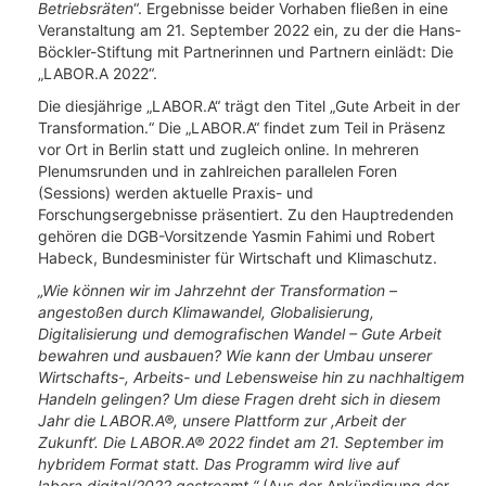
Betriebsräten
“. Ergebnisse beider Vorhaben fließen in eine
Veranstaltung am 21. September 2022 ein, zu der die Hans-
Böckler-Stiftung mit Partnerinnen und Partnern einlädt: Die
„LABOR.A 2022“.
Die diesjährige „LABOR.A“ trägt den Titel „Gute Arbeit in der
Transformation.“ Die „LABOR.A“ findet zum Teil in Präsenz
vor Ort in Berlin statt und zugleich online. In mehreren
Plenumsrunden und in zahlreichen parallelen Foren
(Sessions) werden aktuelle Praxis- und
Forschungsergebnisse präsentiert. Zu den Hauptredenden
gehören die DGB-Vorsitzende Yasmin Fahimi und Robert
Habeck, Bundesminister für Wirtschaft und Klimaschutz.
„Wie können wir im Jahrzehnt der Transformation –
angestoßen durch Klimawandel, Globalisierung,
Digitalisierung und demografischen Wandel – Gute Arbeit
bewahren und ausbauen? Wie kann der Umbau unserer
Wirtschafts-, Arbeits- und Lebensweise hin zu nachhaltigem
Handeln gelingen? Um diese Fragen dreht sich in diesem
Jahr die LABOR.A®, unsere Plattform zur ,Arbeit der
Zukunft‘. Die LABOR.A® 2022 findet am 21. September im
hybridem Format statt. Das Programm wird live auf
labora.digital/2022 gestreamt.“
(Aus der Ankündigung der