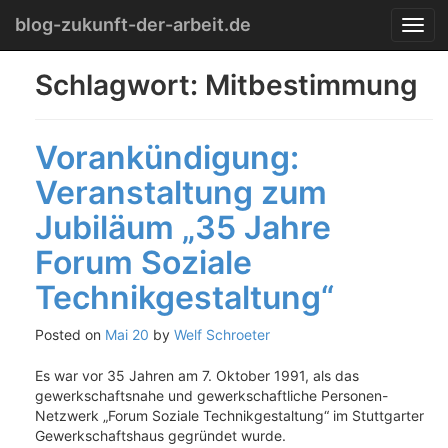
Menu
Skip
blog-zukunft-der-arbeit.de
T
to
o
content
g
Schlagwort:
Mitbestimmung
g
l
e
Vorankündigung:
n
a
Veranstaltung zum
v
i
Jubiläum „35 Jahre
g
a
Forum Soziale
t
Technikgestaltung“
i
o
n
Posted on
Mai 20
by
Welf Schroeter
Es war vor 35 Jahren am 7. Oktober 1991, als das
gewerkschaftsnahe und gewerkschaftliche Personen-
Netzwerk „Forum Soziale Technikgestaltung“ im Stuttgarter
Gewerkschaftshaus gegründet wurde.