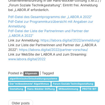
Unternehmensführung in der Hans-Böckler-Stiftung (I.M.U.) /
„Forum Soziale Technikgestaltung“. Eintritt frei. Anmeldung
bei „LABOR.A“ erforderlich.
Pdf-Datei des Gesamtprogramms der „LABOR.A 2022“
Pdf-Datei zur Programmkurzübersicht mit Angaben zur
Anmeldung
Pdf-Datei der Liste der Partnerinnen und Partner der
„LABOR.A 2022“
Link zur Anmeldung:
https://labora.digital/2022/anmeldung/
Link zur Liste der Partnerinnen und Partner der „LABOR.A
2022“:
https://labora.digital/2022/partner-vorschau/
Link zur WebSite der LABOR.A und zum Streaming:
www.labora.digital/2022
Posted in
|
Tagged
Allgemein
algorithmische Entscheidungssysteme
Der "mitbestimmte" Algorithmus
Forum Soziale Technikgestaltung
Gestaltung
Hans-Böckler-Stiftung
Mitbestimmung
PROTIS-BIT
Post
Older posts