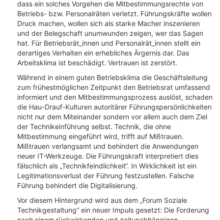
dass ein solches Vorgehen die Mitbestimmungsrechte von
Betriebs- bzw. Personalräten verletzt. Führungskräfte wollen
Druck machen, wollen sich als starke Macher inszenieren
und der Belegschaft unumwunden zeigen, wer das Sagen
hat. Für Betriebsrät_innen und Personalrät_innen stellt ein
derartiges Verhalten ein erhebliches Ärgernis dar. Das
Arbeitsklima ist beschädigt. Vertrauen ist zerstört.
Während in einem guten Betriebsklima die Geschäftsleitung
zum frühestmöglichen Zeitpunkt den Betriebsrat umfassend
informiert und den Mitbestimmungsprozess auslöst, schaden
die Hau-Drauf-Kulturen autoritärer Führungspersönlichkeiten
nicht nur dem Miteinander sondern vor allem auch dem Ziel
der Technikeinführung selbst. Technik, die ohne
Mitbestimmung eingeführt wird, trifft auf Mißtrauen.
Mißtrauen verlangsamt und behindert die Anwendungen
neuer IT-Werkzeuge. Die Führungskraft interpretiert dies
fälschlich als „Technikfeindlichkeit“. In Wirklichkeit ist ein
Legitimationsverlust der Führung festzustellen. Falsche
Führung behindert die Digitalisierung.
Vor diesem Hintergrund wird aus dem „Forum Soziale
Technikgestaltung“ ein neuer Impuls gesetzt: Die Forderung
nach einem rückwirkenden und zeitunabhängigen