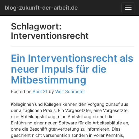
Menu
Skip
blog-zukunft-der-arbeit.de
T
to
o
content
g
Schlagwort:
g
Interventionsrecht
l
e
n
a
Ein Interventionsrecht als
v
i
neuer Impuls für die
g
Mitbestimmung
a
t
i
Posted on
April 21
by
Welf Schroeter
o
n
Kolleginnen und Kollegen kennen den Vorgang zuhauf aus
der alltäglichen Praxis: Ein Vorgesetzter, eine Vorgesetzte,
eine Abteilungsleitung, eine Amtsleitung ordnet die
Einführung einer neuen Software für die Arbeitsabläufe an,
ohne die Beschäftigtenvertretung zu informieren. Dies
geschieht nicht versehentlich sondern in voller Kenntnis,