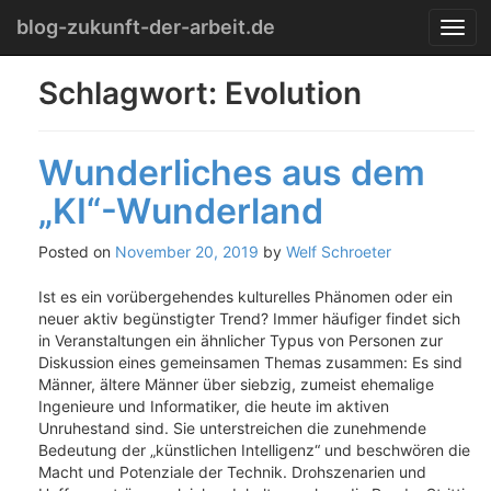
Menu
Skip
blog-zukunft-der-arbeit.de
T
to
o
content
g
Schlagwort:
Evolution
g
l
e
Wunderliches aus dem
n
a
„KI“-Wunderland
v
i
g
Posted on
November 20, 2019
by
Welf Schroeter
a
t
Ist es ein vorübergehendes kulturelles Phänomen oder ein
i
neuer aktiv begünstigter Trend? Immer häufiger findet sich
o
in Veranstaltungen ein ähnlicher Typus von Personen zur
n
Diskussion eines gemeinsamen Themas zusammen: Es sind
Männer, ältere Männer über siebzig, zumeist ehemalige
Ingenieure und Informatiker, die heute im aktiven
Unruhestand sind. Sie unterstreichen die zunehmende
Bedeutung der „künstlichen Intelligenz“ und beschwören die
Macht und Potenziale der Technik. Drohszenarien und