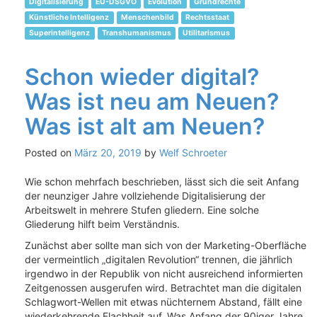
Digitalisierung
EU-DSGVO
Evolution
Grundrechte
Künstliche Intelligenz
Menschenbild
Rechtsstaat
Superintelligenz
Transhumanismus
Utilitarismus
Schon wieder digital?
Was ist neu am Neuen?
Was ist alt am Neuen?
Posted on
März 20, 2019
by
Welf Schroeter
Wie schon mehrfach beschrieben, lässt sich die seit Anfang
der neunziger Jahre vollziehende Digitalisierung der
Arbeitswelt in mehrere Stufen gliedern. Eine solche
Gliederung hilft beim Verständnis.
Zunächst aber sollte man sich von der Marketing-Oberfläche
der vermeintlich „digitalen Revolution“ trennen, die jährlich
irgendwo in der Republik von nicht ausreichend informierten
Zeitgenossen ausgerufen wird. Betrachtet man die digitalen
Schlagwort-Wellen mit etwas nüchternem Abstand, fällt eine
wiederkehrende Flachheit auf. Was Anfang der 90iger Jahre