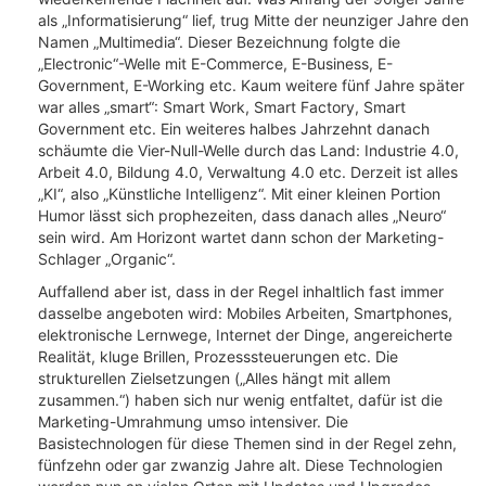
als „Informatisierung“ lief, trug Mitte der neunziger Jahre den
Namen „Multimedia“. Dieser Bezeichnung folgte die
„Electronic“-Welle mit E-Commerce, E-Business, E-
Government, E-Working etc. Kaum weitere fünf Jahre später
war alles „smart“: Smart Work, Smart Factory, Smart
Government etc. Ein weiteres halbes Jahrzehnt danach
schäumte die Vier-Null-Welle durch das Land: Industrie 4.0,
Arbeit 4.0, Bildung 4.0, Verwaltung 4.0 etc. Derzeit ist alles
„KI“, also „Künstliche Intelligenz“. Mit einer kleinen Portion
Humor lässt sich prophezeiten, dass danach alles „Neuro“
sein wird. Am Horizont wartet dann schon der Marketing-
Schlager „Organic“.
Auffallend aber ist, dass in der Regel inhaltlich fast immer
dasselbe angeboten wird: Mobiles Arbeiten, Smartphones,
elektronische Lernwege, Internet der Dinge, angereicherte
Realität, kluge Brillen, Prozesssteuerungen etc. Die
strukturellen Zielsetzungen („Alles hängt mit allem
zusammen.“) haben sich nur wenig entfaltet, dafür ist die
Marketing-Umrahmung umso intensiver. Die
Basistechnologen für diese Themen sind in der Regel zehn,
fünfzehn oder gar zwanzig Jahre alt. Diese Technologien