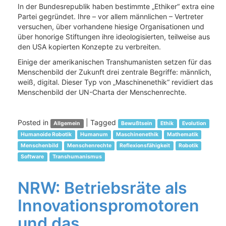
In der Bundesrepublik haben bestimmte „Ethiker“ extra eine
Partei gegründet. Ihre – vor allem männlichen – Vertreter
versuchen, über vorhandene hiesige Organisationen und
über honorige Stiftungen ihre ideologisierten, teilweise aus
den USA kopierten Konzepte zu verbreiten.
Einige der amerikanischen Transhumanisten setzen für das
Menschenbild der Zukunft drei zentrale Begriffe: männlich,
weiß, digital. Dieser Typ von „Maschinenethik“ revidiert das
Menschenbild der UN-Charta der Menschenrechte.
Posted in
|
Tagged
Allgemein
Bewußtsein
Ethik
Evolution
Humanoide Robotik
Humanum
Maschinenethik
Mathematik
Menschenbild
Menschenrechte
Reflexionsfähigkeit
Robotik
Software
Transhumanismus
NRW: Betriebsräte als
Innovationspromotoren
und das