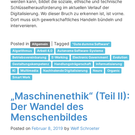
werden kann, bildet die soziale, ethische und technische
Schlüsselherausforderung im aktuellen Verlauf der
Digitalisierung. Wo dieser Bruch zu erkennen ist, ist vorne.
Dort muss sich gewerkschaftliches Handeln bündeln und
intervenieren.
Posted in
|
Tagged
Allgemein
"Gute dumme Software"
Algorithmus
Arbeit 4.0
Autonome Software-Systeme
Betriebsvereinbarung
E-Working
Electronic Government
Evolution
Gestaltungskompetenz
Handlungsträgerschaft
Informatisierung
KI
Multimedia
Nachholende Digitalisierung
Neuro
Organic
Smart Work
„Maschinenethik“ (Teil II):
Der Wandel des
Menschenbildes
Posted on
Februar 8, 2019
by
Welf Schroeter