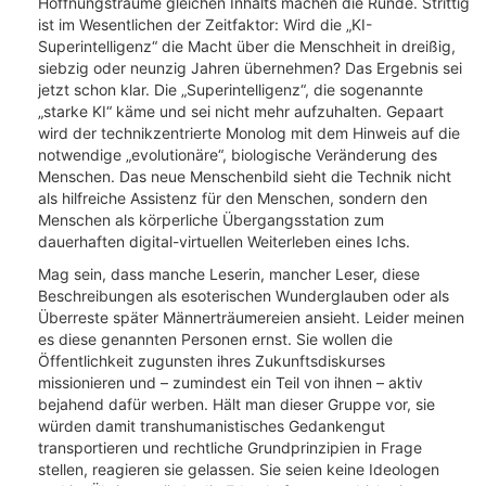
Hoffnungsträume gleichen Inhalts machen die Runde. Strittig
ist im Wesentlichen der Zeitfaktor: Wird die „KI-
Superintelligenz“ die Macht über die Menschheit in dreißig,
siebzig oder neunzig Jahren übernehmen? Das Ergebnis sei
jetzt schon klar. Die „Superintelligenz“, die sogenannte
„starke KI“ käme und sei nicht mehr aufzuhalten. Gepaart
wird der technikzentrierte Monolog mit dem Hinweis auf die
notwendige „evolutionäre“, biologische Veränderung des
Menschen. Das neue Menschenbild sieht die Technik nicht
als hilfreiche Assistenz für den Menschen, sondern den
Menschen als körperliche Übergangsstation zum
dauerhaften digital-virtuellen Weiterleben eines Ichs.
Mag sein, dass manche Leserin, mancher Leser, diese
Beschreibungen als esoterischen Wunderglauben oder als
Überreste später Männerträumereien ansieht. Leider meinen
es diese genannten Personen ernst. Sie wollen die
Öffentlichkeit zugunsten ihres Zukunftsdiskurses
missionieren und – zumindest ein Teil von ihnen – aktiv
bejahend dafür werben. Hält man dieser Gruppe vor, sie
würden damit transhumanistisches Gedankengut
transportieren und rechtliche Grundprinzipien in Frage
stellen, reagieren sie gelassen. Sie seien keine Ideologen