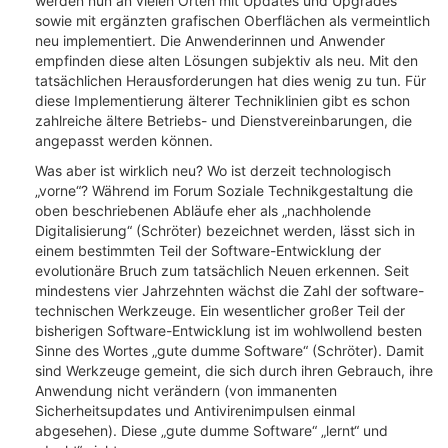
werden nun an vielen Orten mit Updates und Upgrades
sowie mit ergänzten grafischen Oberflächen als vermeintlich
neu implementiert. Die Anwenderinnen und Anwender
empfinden diese alten Lösungen subjektiv als neu. Mit den
tatsächlichen Herausforderungen hat dies wenig zu tun. Für
diese Implementierung älterer Techniklinien gibt es schon
zahlreiche ältere Betriebs- und Dienstvereinbarungen, die
angepasst werden können.
Was aber ist wirklich neu? Wo ist derzeit technologisch
„vorne“? Während im Forum Soziale Technikgestaltung die
oben beschriebenen Abläufe eher als „nachholende
Digitalisierung“ (Schröter) bezeichnet werden, lässt sich in
einem bestimmten Teil der Software-Entwicklung der
evolutionäre Bruch zum tatsächlich Neuen erkennen. Seit
mindestens vier Jahrzehnten wächst die Zahl der software-
technischen Werkzeuge. Ein wesentlicher großer Teil der
bisherigen Software-Entwicklung ist im wohlwollend besten
Sinne des Wortes „gute dumme Software“ (Schröter). Damit
sind Werkzeuge gemeint, die sich durch ihren Gebrauch, ihre
Anwendung nicht verändern (von immanenten
Sicherheitsupdates und Antivirenimpulsen einmal
abgesehen). Diese „gute dumme Software“ „lernt“ und