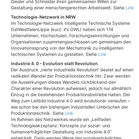
Giesler und Schneider ihren gemeinsamen Willen zur
Gestaltung einer menschengerechten Arbeitswelt. Siehe
Link
Technologie-Netzwerk in NRW
Im Technologie-Netzwerk Intelligente Technische Systeme
OstWestfalenLippe (kurz: it’s OWL) haben sich 174
Unternehmen, Hochschulen, Forschungseinrichtungen und
Organisationen zusammengeschlossen um gemeinsam den
Innovationssprung von der Mechatronik zu intelligenten
technischen Systemen zu gestalten. Siehe
Link
Industrie 4. 0 – Evolution statt Revolution
Der Ausdruck „vierte industrielle Revolution“ deutet auf einen
radikalen Wandel der Produktionstechnik hin. Zwar werden
die Auswirkungen dieses Wandels rückblickend den
Charakter einer Revolution aufweisen, jedoch nur allmählich
Einzug in die bestehenden Produktionsbetriebe halten. Der
Weg zum Leitbild Industrie 4.0 wird evolutionär verlaufen –
wie schon bei den bisherigen industriellen Umbrüchen der
Produktionstechnik. Siehe
Link
Im Rahmen des Netzwerkes wurde ein „Leitfaden
Technologieakzeptanz: Konzepte zur sozial- und
humanverträglichen Gestaltung von Industrie 4.0“
entwickelt. Darin werden Wege der sozialverträglichen