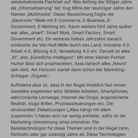
wiederkehrende Flachheit auf. Was Anfang der 90iger Jahre
als „Informatisierung“ lief, trug Mitte der neunziger Jahre den
Namen „Multimedia“. Dieser Bezeichnung folgte die
„Electronic“-Welle mit E-Commerce, E-Business, E-
Government, E-Working etc. Kaum weitere fünf Jahre später
war alles „smart“: Smart Work, Smart Factory, Smart
Government etc. Ein weiteres halbes Jahrzehnt danach
schäumte die Vier-Null-Welle durch das Land: Industrie 4.0,
Arbeit 4.0, Bildung 4.0, Verwaltung 4.0 etc. Derzeit ist alles
„KI“, also „Künstliche Intelligenz“. Mit einer kleinen Portion
Humor lässt sich prophezeiten, dass danach alles „Neuro“
sein wird. Am Horizont wartet dann schon der Marketing-
Schlager „Organic“.
Auffallend aber ist, dass in der Regel inhaltlich fast immer
dasselbe angeboten wird: Mobiles Arbeiten, Smartphones,
elektronische Lernwege, Internet der Dinge, angereicherte
Realität, kluge Brillen, Prozesssteuerungen etc. Die
strukturellen Zielsetzungen („Alles hängt mit allem
zusammen.“) haben sich nur wenig entfaltet, dafür ist die
Marketing-Umrahmung umso intensiver. Die
Basistechnologen für diese Themen sind in der Regel zehn,
fünfzehn oder gar zwanzig Jahre alt. Diese Technologien