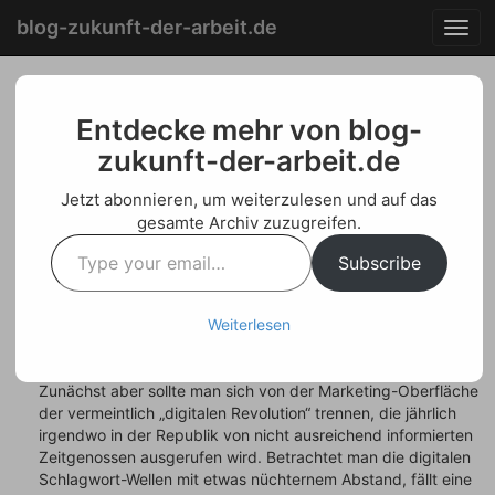
Menu
Skip
blog-zukunft-der-arbeit.de
T
to
o
content
g
g
Schon wieder digital?
l
Entdecke mehr von blog-
e
zukunft-der-arbeit.de
Was ist neu am Neuen?
n
a
Was ist alt am Neuen?
Jetzt abonnieren, um weiterzulesen und auf das
v
gesamte Archiv zuzugreifen.
i
Type
Posted on
März 20, 2019
by
Welf Schroeter
g
Subscribe
your
a
email…
Wie schon mehrfach beschrieben, lässt sich die seit Anfang
t
der neunziger Jahre vollziehende Digitalisierung der
i
Weiterlesen
Arbeitswelt in mehrere Stufen gliedern. Eine solche
o
Gliederung hilft beim Verständnis.
n
Zunächst aber sollte man sich von der Marketing-Oberfläche
der vermeintlich „digitalen Revolution“ trennen, die jährlich
irgendwo in der Republik von nicht ausreichend informierten
Zeitgenossen ausgerufen wird. Betrachtet man die digitalen
Schlagwort-Wellen mit etwas nüchternem Abstand, fällt eine