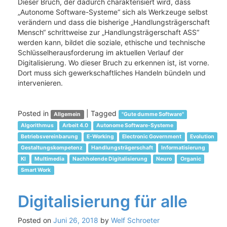
Dieser Bruch, der dadurch charakterisiert wird, dass
„Autonome Software-Systeme“ sich als Werkzeuge selbst
verändern und dass die bisherige „Handlungsträgerschaft
Mensch“ schrittweise zur „Handlungsträgerschaft ASS“
werden kann, bildet die soziale, ethische und technische
Schlüsselherausforderung im aktuellen Verlauf der
Digitalisierung. Wo dieser Bruch zu erkennen ist, ist vorne.
Dort muss sich gewerkschaftliches Handeln bündeln und
intervenieren.
Posted in
|
Tagged
Allgemein
"Gute dumme Software"
Algorithmus
Arbeit 4.0
Autonome Software-Systeme
Betriebsvereinbarung
E-Working
Electronic Government
Evolution
Gestaltungskompetenz
Handlungsträgerschaft
Informatisierung
KI
Multimedia
Nachholende Digitalisierung
Neuro
Organic
Smart Work
Digitalisierung für alle
Posted on
Juni 26, 2018
by
Welf Schroeter