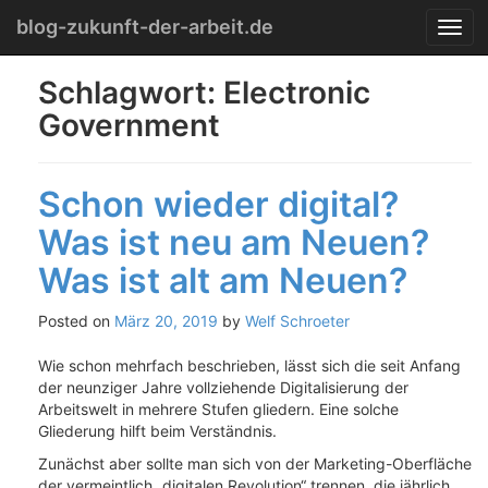
Menu
Skip
blog-zukunft-der-arbeit.de
T
to
o
content
g
Schlagwort:
Electronic
g
Government
l
e
n
a
Schon wieder digital?
v
i
Was ist neu am Neuen?
g
Was ist alt am Neuen?
a
t
i
Posted on
März 20, 2019
by
Welf Schroeter
o
n
Wie schon mehrfach beschrieben, lässt sich die seit Anfang
der neunziger Jahre vollziehende Digitalisierung der
Arbeitswelt in mehrere Stufen gliedern. Eine solche
Gliederung hilft beim Verständnis.
Zunächst aber sollte man sich von der Marketing-Oberfläche
der vermeintlich „digitalen Revolution“ trennen, die jährlich