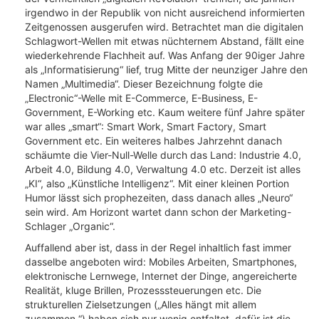
irgendwo in der Republik von nicht ausreichend informierten
Zeitgenossen ausgerufen wird. Betrachtet man die digitalen
Schlagwort-Wellen mit etwas nüchternem Abstand, fällt eine
wiederkehrende Flachheit auf. Was Anfang der 90iger Jahre
als „Informatisierung“ lief, trug Mitte der neunziger Jahre den
Namen „Multimedia“. Dieser Bezeichnung folgte die
„Electronic“-Welle mit E-Commerce, E-Business, E-
Government, E-Working etc. Kaum weitere fünf Jahre später
war alles „smart“: Smart Work, Smart Factory, Smart
Government etc. Ein weiteres halbes Jahrzehnt danach
schäumte die Vier-Null-Welle durch das Land: Industrie 4.0,
Arbeit 4.0, Bildung 4.0, Verwaltung 4.0 etc. Derzeit ist alles
„KI“, also „Künstliche Intelligenz“. Mit einer kleinen Portion
Humor lässt sich prophezeiten, dass danach alles „Neuro“
sein wird. Am Horizont wartet dann schon der Marketing-
Schlager „Organic“.
Auffallend aber ist, dass in der Regel inhaltlich fast immer
dasselbe angeboten wird: Mobiles Arbeiten, Smartphones,
elektronische Lernwege, Internet der Dinge, angereicherte
Realität, kluge Brillen, Prozesssteuerungen etc. Die
strukturellen Zielsetzungen („Alles hängt mit allem
zusammen.“) haben sich nur wenig entfaltet, dafür ist die