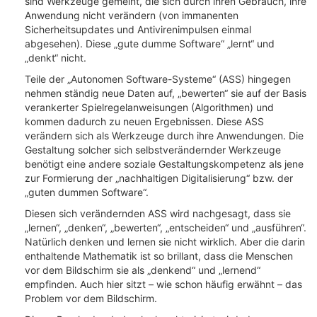
sind Werkzeuge gemeint, die sich durch ihren Gebrauch, ihre
Anwendung nicht verändern (von immanenten
Sicherheitsupdates und Antivirenimpulsen einmal
abgesehen). Diese „gute dumme Software“ „lernt“ und
„denkt“ nicht.
Teile der „Autonomen Software-Systeme“ (ASS) hingegen
nehmen ständig neue Daten auf, „bewerten“ sie auf der Basis
verankerter Spielregelanweisungen (Algorithmen) und
kommen dadurch zu neuen Ergebnissen. Diese ASS
verändern sich als Werkzeuge durch ihre Anwendungen. Die
Gestaltung solcher sich selbstverändernder Werkzeuge
benötigt eine andere soziale Gestaltungskompetenz als jene
zur Formierung der „nachhaltigen Digitalisierung“ bzw. der
„guten dummen Software“.
Diesen sich verändernden ASS wird nachgesagt, dass sie
„lernen“, „denken“, „bewerten“, „entscheiden“ und „ausführen“.
Natürlich denken und lernen sie nicht wirklich. Aber die darin
enthaltende Mathematik ist so brillant, dass die Menschen
vor dem Bildschirm sie als „denkend“ und „lernend“
empfinden. Auch hier sitzt – wie schon häufig erwähnt – das
Problem vor dem Bildschirm.