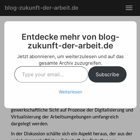
Menu
Skip
blog-zukunft-der-arbeit.de
T
to
o
content
g
g
Im Gestaltungsdialog mit
l
Entdecke mehr von blog-
e
zukunft-der-arbeit.de
dem
n
a
Fachkräftenachwuchs (II)
Jetzt abonnieren, um weiterzulesen und auf das
v
gesamte Archiv zuzugreifen.
i
Type
Posted on
April 22, 2016
by
Welf Schroeter
g
Subscribe
your
a
email…
Was bedeutet „Arbeit 4.0“ und wie lässt sie sich partizipativ
t
i
gestalten? Dieser Frage ging ein Seminar fortgeschrittener
Weiterlesen
o
Studierender der Zeppelin-Universität in Friedrichshafen am
n
Bodensee nach. Auf Einladung der „ZU“ konnte die
gewerkschaftliche Sicht auf Prozesse der Digitalisierung und
Virtualisierung der Arbeitsumgebungen umfangreich
dargelegt werden.
In der Diskussion schälte sich ein Aspekt heraus, der aus der