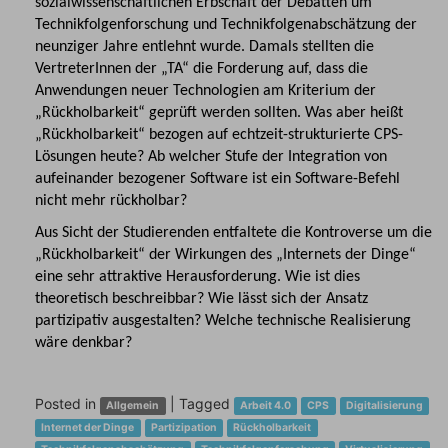
sozialwissenschaftlichen Erbschaft der Debatten um
Technikfolgenforschung und Technikfolgenabschätzung der
neunziger Jahre entlehnt wurde. Damals stellten die
VertreterInnen der „TA“ die Forderung auf, dass die
Anwendungen neuer Technologien am Kriterium der
„Rückholbarkeit“ geprüft werden sollten. Was aber heißt
„Rückholbarkeit“ bezogen auf echtzeit-strukturierte CPS-
Lösungen heute? Ab welcher Stufe der Integration von
aufeinander bezogener Software ist ein Software-Befehl
nicht mehr rückholbar?
Aus Sicht der Studierenden entfaltete die Kontroverse um die
„Rückholbarkeit“ der Wirkungen des „Internets der Dinge“
eine sehr attraktive Herausforderung. Wie ist dies
theoretisch beschreibbar? Wie lässt sich der Ansatz
partizipativ ausgestalten? Welche technische Realisierung
wäre denkbar?
Posted in
|
Tagged
Allgemein
Arbeit 4.0
CPS
Digitalisierung
Internet der Dinge
Partizipation
Rückholbarkeit