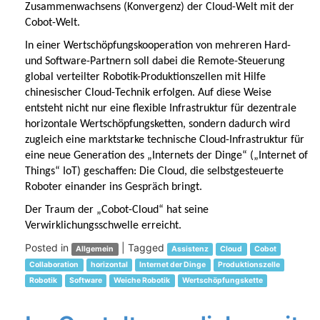
Zusammenwachsens (Konvergenz) der Cloud-Welt mit der
Cobot-Welt.
In einer Wertschöpfungskooperation von mehreren Hard-
und Software-Partnern soll dabei die Remote-Steuerung
global verteilter Robotik-Produktionszellen mit Hilfe
chinesischer Cloud-Technik erfolgen. Auf diese Weise
entsteht nicht nur eine flexible Infrastruktur für dezentrale
horizontale Wertschöpfungsketten, sondern dadurch wird
zugleich eine marktstarke technische Cloud-Infrastruktur für
eine neue Generation des „Internets der Dinge“ („Internet of
Things“ IoT) geschaffen: Die Cloud, die selbstgesteuerte
Roboter einander ins Gespräch bringt.
Der Traum der „Cobot-Cloud“ hat seine
Verwirklichungsschwelle erreicht.
Posted in
|
Tagged
Allgemein
Assistenz
Cloud
Cobot
Collaboration
horizontal
Internet der Dinge
Produktionszelle
Robotik
Software
Weiche Robotik
Wertschöpfungskette