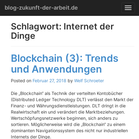
Menu
Skip
blog-zukunft-der-arbeit.de
T
to
o
content
g
Schlagwort:
Internet der
g
Dinge
l
e
n
a
Blockchain (3): Trends
v
i
und Anwendungen
g
a
Posted on
Februar 27, 2018
by
Welf Schroeter
t
i
Die „Blockchain“ als Technik der verteilten Kontobücher
o
(Distributed Ledger Technology DLT) verlässt den Markt der
n
Finanz- und Währungsdienstleistungen. DLT dringt in die
Realwirtschaft ein und verändert die Marktbeziehungen.
Wertschöpfungsnetzwerke beginnen, sich anders zu
sortieren. Möglicherweise wird die „Blockchain“ zu einem
dominanten Navigationssystem des nicht nur industriellen
Internets der Dinge.