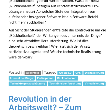
„Rückholbarkeit“ geprüft werden sollten. Was aber heißt
„Rückholbarkeit“ bezogen auf echtzeit-strukturierte CPS-
Lösungen heute? Ab welcher Stufe der Integration von
aufeinander bezogener Software ist ein Software-Befehl
nicht mehr rückholbar?
Aus Sicht der Studierenden entfaltete die Kontroverse um die
„Rückholbarkeit“ der Wirkungen des „Internets der Dinge“
eine sehr attraktive Herausforderung. Wie ist dies
theoretisch beschreibbar? Wie lässt sich der Ansatz
partizipativ ausgestalten? Welche technische Realisierung
wäre denkbar?
Posted in
|
Tagged
Allgemein
Arbeit 4.0
CPS
Digitalisierung
Internet der Dinge
Partizipation
Rückholbarkeit
Technikfolgenabschätzung
Technikfolgenforschung
Virtualisierung
Revolution in der
Arbeitswelt? – Zum