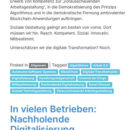
Erwerb von Kompetenz zur „vorausschauenden
Arbeitsgestaltung“, in die Demokratisierung des Prinzips
Algorithmus und in die demokratische Formung ambivalenter
Blockchain-Anwendungen aufbringen.
Soziale Gestaltung gelingt am besten von vorne. Dort
müssen wir hin. Rasch. Kompetent. Sozial. Innovativ.
Mitbestimmt.
Unterschätzen wir die digitale Transformation? Noch.
Posted in
|
Tagged
Allgemein
Algorithmus
Arbeit 4.0
Autonome Software-Systeme
BlockChain
Digitale Transformation
Digitalisierung
Handlungsträgerschaft
Internet der Dinge
Mitbestimmung
Nachholende Digitalisierung
Smart Glasses
Soziale Technikgestaltung
Vorausschauende Arbeitsgestaltung
In vielen Betrieben:
Nachholende
Digitalisierung