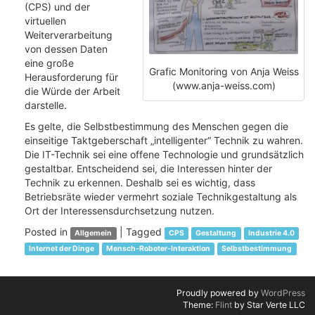
(CPS) und der
virtuellen
Weiterverarbeitung
von dessen Daten
eine große
Grafic Monitoring von Anja Weiss
Herausforderung für
(www.anja-weiss.com)
die Würde der Arbeit
darstelle.
Es gelte, die Selbstbestimmung des Menschen gegen die
einseitige Taktgeberschaft „intelligenter“ Technik zu wahren.
Die IT-Technik sei eine offene Technologie und grundsätzlich
gestaltbar. Entscheidend sei, die Interessen hinter der
Technik zu erkennen. Deshalb sei es wichtig, dass
Betriebsräte wieder vermehrt soziale Technikgestaltung als
Ort der Interessensdurchsetzung nutzen.
Posted in
|
Tagged
Allgemein
CPS
Gestaltung
Industrie 4.0
Internet der Dinge
Mensch-Roboter-Interaktion
Selbstbestimmung
Proudly powered by
WordPress
Theme:
Flint
by Star Verte LLC