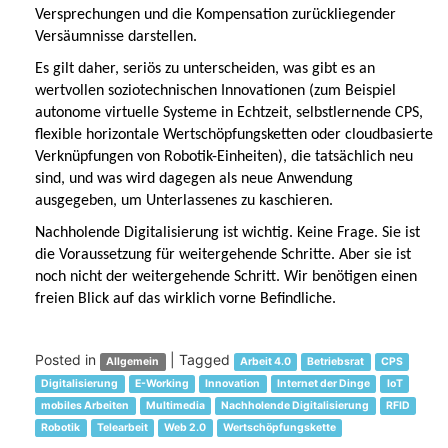
Versprechungen und die Kompensation zurückliegender
Versäumnisse darstellen.
Es gilt daher, seriös zu unterscheiden, was gibt es an
wertvollen soziotechnischen Innovationen (zum Beispiel
autonome virtuelle Systeme in Echtzeit, selbstlernende CPS,
flexible horizontale Wertschöpfungsketten oder cloudbasierte
Verknüpfungen von Robotik-Einheiten), die tatsächlich neu
sind, und was wird dagegen als neue Anwendung
ausgegeben, um Unterlassenes zu kaschieren.
Nachholende Digitalisierung ist wichtig. Keine Frage. Sie ist
die Voraussetzung für weitergehende Schritte. Aber sie ist
noch nicht der weitergehende Schritt. Wir benötigen einen
freien Blick auf das wirklich vorne Befindliche.
Posted in
|
Tagged
Allgemein
Arbeit 4.0
Betriebsrat
CPS
Digitalisierung
E-Working
Innovation
Internet der Dinge
IoT
mobiles Arbeiten
Multimedia
Nachholende Digitalisierung
RFID
Robotik
Telearbeit
Web 2.0
Wertschöpfungskette