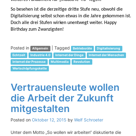
So besehen ist die derzeitige dritte Stufe neu, obwohl die
Digitalisierung selbst schon etwas in die Jahre gekommen ist.
Doch alle drei Stufen wirken unentwegt weiter. Happy
Birthday zum Zwanzigsten!
Posted in
|
Tagged
Allgemein
Betriebsräte
Digitalisierung
Echtzeit
Industrie 4.0
Internet der Dinge
Internet der Menschen
Internet der Prozesse
Multimedia
Revolution
Wertschöpfungskette
Vertrauensleute wollen
die Arbeit der Zukunft
mitgestalten
Posted on
Oktober 12, 2015
by
Welf Schroeter
Unter dem Motto „So wollen wir arbeiten“ diskutierte die