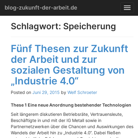
Menu
Skip
blog-zukunft-der-arbeit.de
T
to
o
content
g
Schlagwort:
Speicherung
g
l
e
Fünf Thesen zur Zukunft
n
a
der Arbeit und zur
v
i
sozialen Gestaltung von
g
a
„Industrie 4.0“
t
i
Posted on
Juni 29, 2015
by
Welf Schroeter
o
n
These 1 Eine neue Anordnung bestehender Technologien
Seit längerem diskutieren Betriebsräte, Vertrauensleute,
Beschäftigte in und mit der IG Metall sowie in
Partnernetzwerken über die Chancen und Auswirkungen des
Wandels der Arbeit hin zu „Industrie 4.0“. Dabei fließen