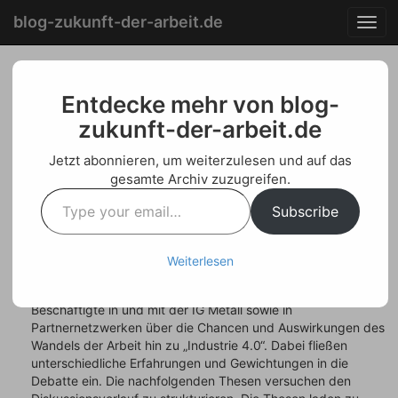
Menu
Skip
blog-zukunft-der-arbeit.de
T
to
o
content
g
g
Fünf Thesen zur Zukunft
l
Entdecke mehr von blog-
e
zukunft-der-arbeit.de
der Arbeit und zur
n
a
sozialen Gestaltung von
Jetzt abonnieren, um weiterzulesen und auf das
v
gesamte Archiv zuzugreifen.
i
„Industrie 4.0“
Type
g
Subscribe
your
a
Posted on
Juni 29, 2015
by
Welf Schroeter
email…
t
i
Weiterlesen
These 1 Eine neue Anordnung bestehender Technologien
o
n
Seit längerem diskutieren Betriebsräte, Vertrauensleute,
Beschäftigte in und mit der IG Metall sowie in
Partnernetzwerken über die Chancen und Auswirkungen des
Wandels der Arbeit hin zu „Industrie 4.0“. Dabei fließen
unterschiedliche Erfahrungen und Gewichtungen in die
Debatte ein. Die nachfolgenden Thesen versuchen den