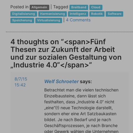
Posted in
|
Tagged
Allgemein
Breitband
Cloud
Digitalisierung
Harmonisierung
Intelligenz
Robotik
Software
|
4 Comments
Speicherung
Virtualisierung
4 thoughts on “<span>Fünf
Thesen zur Zukunft der Arbeit
und zur sozialen Gestaltung von
„Industrie 4.0“</span>”
8/7/15
Welf Schroeter
says:
15:42
Betrachtet man die vielen technischen
Einzelbausteine, dann lässt sich
festhalten, dass „Industrie 4.0“ nicht
„eine“(!) neue Technologie darstellt,
sondern eher eine Art Satzbaukasten
bildet. Je nach Bedarf und je nach
Geschäftsprozessen, je nach Branche
oder Gewerk wählen die Unternehmen