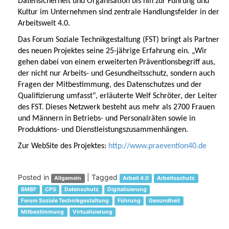
Datensicherheit und Organisation bis hin zur Führung und
Kultur im Unternehmen sind zentrale Handlungsfelder in der
Arbeitswelt 4.0.
Das Forum Soziale Technikgestaltung (FST) bringt als Partner
des neuen Projektes seine 25-jährige Erfahrung ein. „Wir
gehen dabei von einem erweiterten Präventionsbegriff aus,
der nicht nur Arbeits- und Gesundheitsschutz, sondern auch
Fragen der Mitbestimmung, des Datenschutzes und der
Qualifizierung umfasst“, erläuterte Welf Schröter, der Leiter
des FST. Dieses Netzwerk besteht aus mehr als 2700 Frauen
und Männern in Betriebs- und Personalräten sowie in
Produktions- und Dienstleistungszusammenhängen.
Zur WebSite des Projektes:
http://www.praevention40.de
Posted in
|
Tagged
Allgemein
Arbeit 4.0
Arbeitsschutz
BMBF
CPS
Datenschutz
Digitalisierung
Forum Soziale Technikgestaltung
Führung
Gesundheit
Mitbestimmung
Virtualisierung