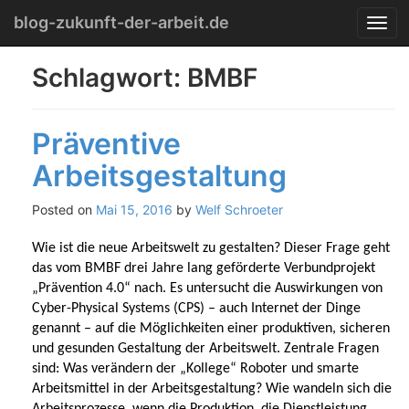
Menu
Skip
blog-zukunft-der-arbeit.de
T
to
o
content
g
Schlagwort:
BMBF
g
l
e
Präventive
n
a
Arbeitsgestaltung
v
i
g
Posted on
Mai 15, 2016
by
Welf Schroeter
a
t
Wie ist die neue Arbeitswelt zu gestalten? Dieser Frage geht
i
das vom BMBF drei Jahre lang geförderte Verbundprojekt
o
„Prävention 4.0“ nach. Es untersucht die Auswirkungen von
n
Cyber-Physical Systems (CPS) – auch Internet der Dinge
genannt – auf die Möglichkeiten einer produktiven, sicheren
und gesunden Gestaltung der Arbeitswelt. Zentrale Fragen
sind: Was verändern der „Kollege“ Roboter und smarte
Arbeitsmittel in der Arbeitsgestaltung? Wie wandeln sich die