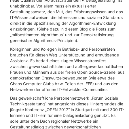
neue Qualität der „vorausschauenden Arbeitsgestaltung“ ist
unabdingbar. Vor allem muss ein aktualisierter
Gestaltungsansatz, den Mut, das Erfahrungswissen und das
IT-Wissen aufweisen, die Interessen und sozialen Standards
direkt in die Spezifizierung der Algorithmen-Entwicklung
einzubringen. (Siehe dazu in diesem Blog die Posts zum
„mitbestimmten Algorithmus“ und zur Demokratisierung
generischer Algorithmus-Prinzipien).
Kolleginnen und Kollegen in Betriebs- und Personalräten
brauchen für diesen Weg Unterstützung und ermutigende
Assistenz. Es bedarf eines klugen Wissenstransfers
zwischen gewerkschaftlichen und außergewerkschaftlichen
Frauen und Männern aus der freien Open Source-Szene, aus
demokratischen Graswurzelbewegungen (wie etwa des
Chaos Computer Clubs bzw. Teilen der IEEE) und aus den
Netzwerken der offenen IT-Entwickler-Communities.
Das gewerkschaftliche Personennetzwerk „Forum Soziale
Technikgestaltung“ hat angesichts dieses Hintergrundes die
jüngste Konferenz „OPEN 2017“ in Stuttgart mit rund 300 IT-
lerinnen und IT-lern für eine Dialogeinladung genutzt. Es
solle unter dem Dach regionaler Netzwerke ein
Gestaltungsdialog zwischen gewerkschaftlichen