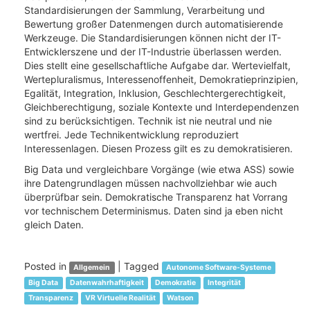
Standardisierungen der Sammlung, Verarbeitung und
Bewertung großer Datenmengen durch automatisierende
Werkzeuge. Die Standardisierungen können nicht der IT-
Entwicklerszene und der IT-Industrie überlassen werden.
Dies stellt eine gesellschaftliche Aufgabe dar. Wertevielfalt,
Wertepluralismus, Interessenoffenheit, Demokratieprinzipien,
Egalität, Integration, Inklusion, Geschlechtergerechtigkeit,
Gleichberechtigung, soziale Kontexte und Interdependenzen
sind zu berücksichtigen. Technik ist nie neutral und nie
wertfrei. Jede Technikentwicklung reproduziert
Interessenlagen. Diesen Prozess gilt es zu demokratisieren.
Big Data und vergleichbare Vorgänge (wie etwa ASS) sowie
ihre Datengrundlagen müssen nachvollziehbar wie auch
überprüfbar sein. Demokratische Transparenz hat Vorrang
vor technischem Determinismus. Daten sind ja eben nicht
gleich Daten.
Posted in
|
Tagged
Allgemein
Autonome Software-Systeme
Big Data
Datenwahrhaftigkeit
Demokratie
Integrität
Transparenz
VR Virtuelle Realität
Watson