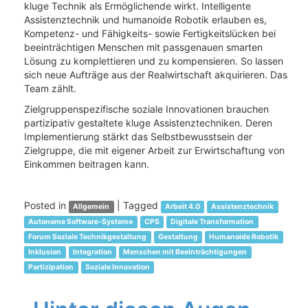
kluge Technik als Ermöglichende wirkt. Intelligente
Assistenztechnik und humanoide Robotik erlauben es,
Kompetenz- und Fähigkeits- sowie Fertigkeitslücken bei
beeinträchtigen Menschen mit passgenauen smarten
Lösung zu komplettieren und zu kompensieren. So lassen
sich neue Aufträge aus der Realwirtschaft akquirieren. Das
Team zählt.
Zielgruppenspezifische soziale Innovationen brauchen
partizipativ gestaltete kluge Assistenztechniken. Deren
Implementierung stärkt das Selbstbewusstsein der
Zielgruppe, die mit eigener Arbeit zur Erwirtschaftung von
Einkommen beitragen kann.
Posted in
|
Tagged
Allgemein
Arbeit 4.0
Assistenztechnik
Autonome Software-Systeme
CPS
Digitale Transformation
Forum Soziale Technikgestaltung
Gestaltung
Humanoide Robotik
Inklusion
Integration
Menschen mit Beeinträchtigungen
Partizipation
Soziale Innovation