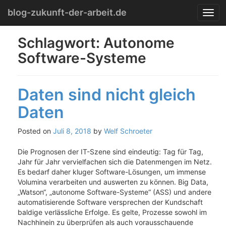
Menu
Skip
blog-zukunft-der-arbeit.de
T
to
o
content
g
Schlagwort:
Autonome
g
Software-Systeme
l
e
n
a
Daten sind nicht gleich
v
i
Daten
g
a
Posted on
Juli 8, 2018
by
Welf Schroeter
t
i
Die Prognosen der IT-Szene sind eindeutig: Tag für Tag,
o
Jahr für Jahr vervielfachen sich die Datenmengen im Netz.
n
Es bedarf daher kluger Software-Lösungen, um immense
Volumina verarbeiten und auswerten zu können. Big Data,
„Watson“, „autonome Software-Systeme“ (ASS) und andere
automatisierende Software versprechen der Kundschaft
baldige verlässliche Erfolge. Es gelte, Prozesse sowohl im
Nachhinein zu überprüfen als auch vorausschauende