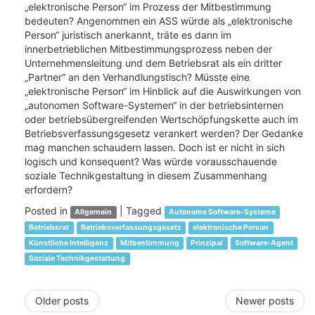
„elektronische Person“ im Prozess der Mitbestimmung
bedeuten? Angenommen ein ASS würde als „elektronische
Person“ juristisch anerkannt, träte es dann im
innerbetrieblichen Mitbestimmungsprozess neben der
Unternehmensleitung und dem Betriebsrat als ein dritter
„Partner“ an den Verhandlungstisch? Müsste eine
„elektronische Person“ im Hinblick auf die Auswirkungen von
„autonomen Software-Systemen“ in der betriebsinternen
oder betriebsübergreifenden Wertschöpfungskette auch im
Betriebsverfassungsgesetz verankert werden? Der Gedanke
mag manchen schaudern lassen. Doch ist er nicht in sich
logisch und konsequent? Was würde vorausschauende
soziale Technikgestaltung in diesem Zusammenhang
erfordern?
Posted in
|
Tagged
Allgemein
Autonome Software-Systeme
Betriebsrat
Betriebsverfassungsgesetz
elektronische Person
Künstliche Intelligenz
Mitbestimmung
Prinzipal
Software-Agent
Soziale Technikgestaltung
Post
navigation
Older posts
Newer posts