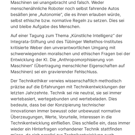
Maschinen sei unangebracht und falsch. Weder
menschenähnliche Roboter noch selbst fahrende Autos
besäßen jene „Autonomie“, die es ihnen erlauben würde,
selbst ethische bzw. normative Regeln zu setzen. Dies sei
und bleibe Aufgabe des Menschen.
Auf einer Tagung zum Thema „Künstliche Intelligenz“ der
Integrata-Stiftung und des Tübinger Weltethos-Institutes
kritisierte Weber den unverantwortlichen Umgang mit
schwerwiegenden moralischen und ethischen Fragen bei der
Entwicklung der KI. Die „Anthropomorphisierung von
Maschinen“ (Übertragung menschlicher Eigenschaften auf
Maschinen) sei ein gravierender Fehlschluss.
Der Technikethiker verwies wissenschaftlich methodisch
präzise auf die Erfahrungen mit Technikentwicklungen der
letzten Jahrzehnte. Technik sei nie neutral, sie sei immer
wertebasiert, wertegebunden und wertebeladen. Dies
bedeute, dass bei der Konzipierung technischer
Innovationen immer bewusst oder unbewusst normative
Überzeugungen, Werte, Vorurteile, Interessen in die
Technikentwicklung einfließen. Dies schließe ein, dass immer
wieder ein Hinterfragen vorhandener Technik stattfinden
müsse, da sich parallel zur Technikentwicklung auch