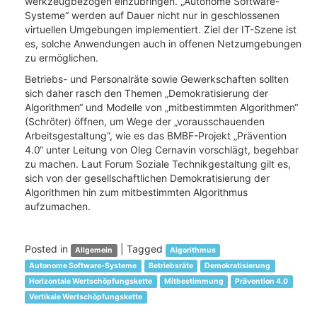
werkzeugbezogen einzubringen. „Autonome Software-
Systeme“ werden auf Dauer nicht nur in geschlossenen
virtuellen Umgebungen implementiert. Ziel der IT-Szene ist
es, solche Anwendungen auch in offenen Netzumgebungen
zu ermöglichen.
Betriebs- und Personalräte sowie Gewerkschaften sollten
sich daher rasch den Themen „Demokratisierung der
Algorithmen“ und Modelle von „mitbestimmten Algorithmen“
(Schröter) öffnen, um Wege der „vorausschauenden
Arbeitsgestaltung“, wie es das BMBF-Projekt „Prävention
4.0“ unter Leitung von Oleg Cernavin vorschlägt, begehbar
zu machen. Laut Forum Soziale Technikgestaltung gilt es,
sich von der gesellschaftlichen Demokratisierung der
Algorithmen hin zum mitbestimmten Algorithmus
aufzumachen.
Posted in
|
Tagged
Allgemein
Algorithmus
Autonome Software-Systeme
Betriebsräte
Demokratisierung
Horizontale Wertschöpfungskette
Mitbestimmung
Prävention 4.0
Vertikale Wertschöpfungskette