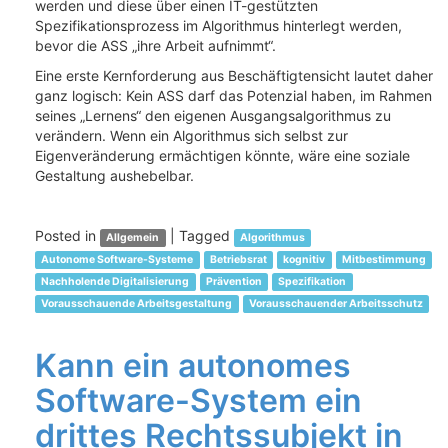
werden und diese über einen IT-gestützten
Spezifikationsprozess im Algorithmus hinterlegt werden,
bevor die ASS „ihre Arbeit aufnimmt“.
Eine erste Kernforderung aus Beschäftigtensicht lautet daher
ganz logisch: Kein ASS darf das Potenzial haben, im Rahmen
seines „Lernens“ den eigenen Ausgangsalgorithmus zu
verändern. Wenn ein Algorithmus sich selbst zur
Eigenveränderung ermächtigen könnte, wäre eine soziale
Gestaltung aushebelbar.
Posted in
|
Tagged
Allgemein
Algorithmus
Autonome Software-Systeme
Betriebsrat
kognitiv
Mitbestimmung
Nachholende Digitalisierung
Prävention
Spezifikation
Vorausschauende Arbeitsgestaltung
Vorausschauender Arbeitsschutz
Kann ein autonomes
Software-System ein
drittes Rechtssubjekt in