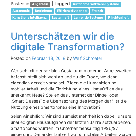
Posted in
|
Tagged
Allgemein
Autonome Software-Systeme
Autonomie
Betriebsrat
Effizienzdividende
Freizeit
Künstliche Intelligenz
Lastenheft
Lernende Systeme
Pflichtenheft
Unterschätzen wir die
digitale Transformation?
Posted on
Februar 18, 2018
by
Welf Schroeter
Wer sich mit der sozialen Gestaltung moderner Arbeitswelten
befasst, stellt sich wohl ab und zu die Frage, wo denn
eigentlich derzeit vorne sei. Bilden die Humanisierung
mobiler Arbeit und die Einrichtung eines HomeOffice das
unerkannt Neue? Stellen das „Internet der Dinge“ oder
„Smart Glasses“ die Überraschung des Morgen dar? Ist die
Nutzung eines Smartphones eine Innovation?
Seien wir ehrlich: Wir sind zumeist mehrheitlich dabei, unsere
unerledigten Hausaufgaben der letzten Jahre aufzuarbeiten.
Smartphones wurden im Unternehmensalltag 1996/97
eingeführt. Der erste Tarifvertrag für mobiles Arbeiten wurde