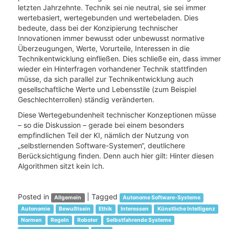
letzten Jahrzehnte. Technik sei nie neutral, sie sei immer
wertebasiert, wertegebunden und wertebeladen. Dies
bedeute, dass bei der Konzipierung technischer
Innovationen immer bewusst oder unbewusst normative
Überzeugungen, Werte, Vorurteile, Interessen in die
Technikentwicklung einfließen. Dies schließe ein, dass immer
wieder ein Hinterfragen vorhandener Technik stattfinden
müsse, da sich parallel zur Technikentwicklung auch
gesellschaftliche Werte und Lebensstile (zum Beispiel
Geschlechterrollen) ständig veränderten.
Diese Wertegebundenheit technischer Konzeptionen müsse
– so die Diskussion – gerade bei einem besonders
empfindlichen Teil der KI, nämlich der Nutzung von
„selbstlernenden Software-Systemen“, deutlichere
Berücksichtigung finden. Denn auch hier gilt: Hinter diesen
Algorithmen sitzt kein Ich.
Posted in
|
Tagged
Allgemein
Autonome Software-Systeme
Autonomie
Bewußtsein
Ethik
Interessen
Künstliche Intelligenz
Normen
Regeln
Roboter
Selbstfahrende Systeme