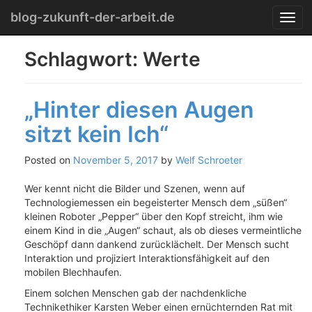
Menu
Skip
blog-zukunft-der-arbeit.de
T
to
o
content
g
Schlagwort:
Werte
g
l
e
„Hinter diesen Augen
n
a
sitzt kein Ich“
v
i
g
Posted on
November 5, 2017
by
Welf Schroeter
a
t
Wer kennt nicht die Bilder und Szenen, wenn auf
i
Technologiemessen ein begeisterter Mensch dem „süßen“
o
kleinen Roboter „Pepper“ über den Kopf streicht, ihm wie
n
einem Kind in die „Augen“ schaut, als ob dieses vermeintliche
Geschöpf dann dankend zurücklächelt. Der Mensch sucht
Interaktion und projiziert Interaktionsfähigkeit auf den
mobilen Blechhaufen.
Einem solchen Menschen gab der nachdenkliche
Technikethiker Karsten Weber einen ernüchternden Rat mit