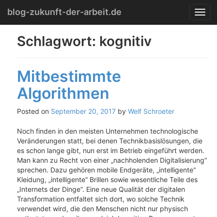
Menu
Skip
blog-zukunft-der-arbeit.de
T
to
o
content
g
Schlagwort:
kognitiv
g
l
e
Mitbestimmte
n
a
Algorithmen
v
i
g
Posted on
September 20, 2017
by
Welf Schroeter
a
t
Noch finden in den meisten Unternehmen technologische
i
Veränderungen statt, bei denen Technikbasislösungen, die
o
es schon lange gibt, nun erst im Betrieb eingeführt werden.
n
Man kann zu Recht von einer „nachholenden Digitalisierung“
sprechen. Dazu gehören mobile Endgeräte, „intelligente“
Kleidung, „intelligente“ Brillen sowie wesentliche Teile des
„Internets der Dinge“. Eine neue Qualität der digitalen
Transformation entfaltet sich dort, wo solche Technik
verwendet wird, die den Menschen nicht nur physisch