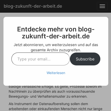
Menu
Skip
blog-zukunft-der-arbeit.de
T
to
o
content
g
g
Daten sind nicht gleich
l
Entdecke mehr von blog-
e
zukunft-der-arbeit.de
Daten
n
a
Jetzt abonnieren, um weiterzulesen und auf das
v
Posted on
Juli 8, 2018
by
Welf Schroeter
gesamte Archiv zuzugreifen.
i
Type
g
Die Prognosen der IT-Szene sind eindeutig: Tag für Tag,
Subscribe
your
a
Jahr für Jahr vervielfachen sich die Datenmengen im Netz.
email…
t
Es bedarf daher kluger Software-Lösungen, um immense
i
Volumina verarbeiten und auswerten zu können. Big Data,
Weiterlesen
o
„Watson“, „autonome Software-Systeme“ (ASS) und andere
n
automatisierende Software versprechen der Kundschaft
baldige verlässliche Erfolge. Es gelte, Prozesse sowohl im
Nachhinein zu überprüfen als auch vorausschauende
Bewegungs- und Verhaltensmuster zu erkennen.
Als Instrument der Datenaufbereitung sollen dem
arbeitenden oder einkaufenden Menschen nicht nur lange