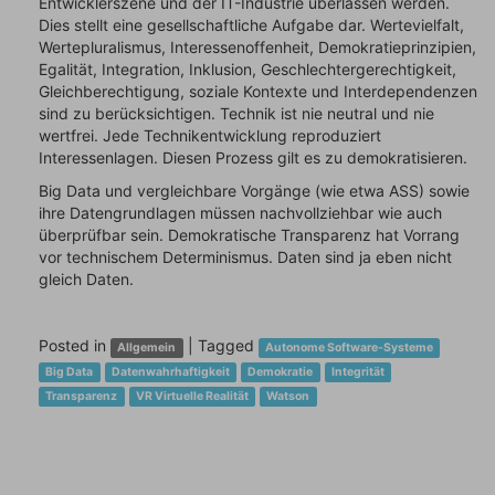
Entwicklerszene und der IT-Industrie überlassen werden.
Dies stellt eine gesellschaftliche Aufgabe dar. Wertevielfalt,
Wertepluralismus, Interessenoffenheit, Demokratieprinzipien,
Egalität, Integration, Inklusion, Geschlechtergerechtigkeit,
Gleichberechtigung, soziale Kontexte und Interdependenzen
sind zu berücksichtigen. Technik ist nie neutral und nie
wertfrei. Jede Technikentwicklung reproduziert
Interessenlagen. Diesen Prozess gilt es zu demokratisieren.
Big Data und vergleichbare Vorgänge (wie etwa ASS) sowie
ihre Datengrundlagen müssen nachvollziehbar wie auch
überprüfbar sein. Demokratische Transparenz hat Vorrang
vor technischem Determinismus. Daten sind ja eben nicht
gleich Daten.
Posted in
|
Tagged
Allgemein
Autonome Software-Systeme
Big Data
Datenwahrhaftigkeit
Demokratie
Integrität
Transparenz
VR Virtuelle Realität
Watson