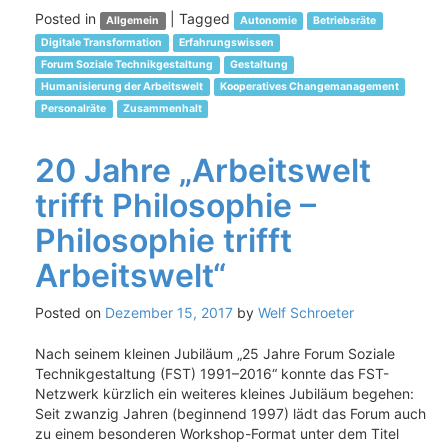
Posted in
|
Tagged
Allgemein
Autonomie
Betriebsräte
Digitale Transformation
Erfahrungswissen
Forum Soziale Technikgestaltung
Gestaltung
Humanisierung der Arbeitswelt
Kooperatives Changemanagement
Personalräte
Zusammenhalt
20 Jahre „Arbeitswelt
trifft Philosophie –
Philosophie trifft
Arbeitswelt“
Posted on
Dezember 15, 2017
by
Welf Schroeter
Nach seinem kleinen Jubiläum „25 Jahre Forum Soziale
Technikgestaltung (FST) 1991–2016“ konnte das FST-
Netzwerk kürzlich ein weiteres kleines Jubiläum begehen:
Seit zwanzig Jahren (beginnend 1997) lädt das Forum auch
zu einem besonderen Workshop-Format unter dem Titel