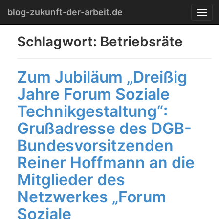
Menu
Skip
blog-zukunft-der-arbeit.de
T
to
o
content
g
Schlagwort:
Betriebsräte
g
l
e
Zum Jubiläum „Dreißig
n
a
Jahre Forum Soziale
v
i
Technikgestaltung“:
g
a
Grußadresse des DGB-
t
Bundesvorsitzenden
i
o
Reiner Hoffmann an die
n
Mitglieder des
Netzwerkes „Forum
Soziale