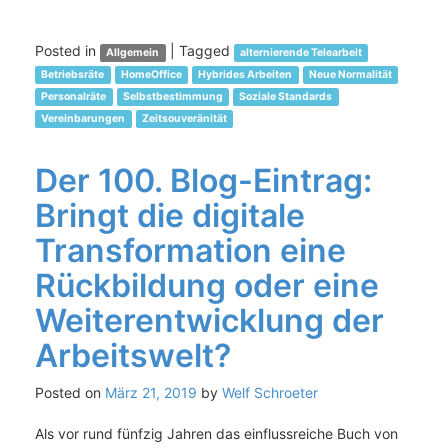
Posted in
|
Tagged
Allgemein
alternierende Telearbeit
Betriebsräte
HomeOffice
Hybrides Arbeiten
Neue Normalität
Personalräte
Selbstbestimmung
Soziale Standards
Vereinbarungen
Zeitsouveränität
Der 100. Blog-Eintrag:
Bringt die digitale
Transformation eine
Rückbildung oder eine
Weiterentwicklung der
Arbeitswelt?
Posted on
März 21, 2019
by
Welf Schroeter
Als vor rund fünfzig Jahren das einflussreiche Buch von