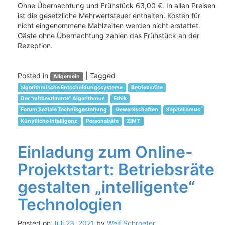
Ohne Übernachtung und Frühstück 63,00 €. In allen Preisen
ist die gesetzliche Mehrwertsteuer enthalten. Kosten für
nicht eingenommene Mahlzeiten werden nicht erstattet.
Gäste ohne Übernachtung zahlen das Frühstück an der
Rezeption.
Posted in
|
Tagged
Allgemein
algorithmische Entscheidungssysteme
Betriebsräte
Der "mitbestimmte" Algorithmus
Ethik
Forum Soziale Technikgestaltung
Gewerkschaften
Kapitalismus
Künstliche Intelligenz
Personalräte
ZIMT
Einladung zum Online-
Projektstart: Betriebsräte
gestalten „intelligente“
Technologien
Posted on
Juli 23, 2021
by
Welf Schroeter