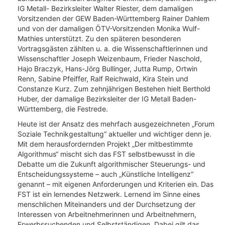
IG Metall- Bezirksleiter Walter Riester, dem damaligen
Vorsitzenden der GEW Baden-Württemberg Rainer Dahlem
und von der damaligen ÖTV-Vorsitzenden Monika Wulf-
Mathies unterstützt. Zu den späteren besonderen
Vortragsgästen zählten u. a. die Wissenschaftlerinnen und
Wissenschaftler Joseph Weizenbaum, Frieder Naschold,
Hajo Braczyk, Hans-Jörg Bullinger, Jutta Rump, Ortwin
Renn, Sabine Pfeiffer, Ralf Reichwald, Kira Stein und
Constanze Kurz. Zum zehnjährigen Bestehen hielt Berthold
Huber, der damalige Bezirksleiter der IG Metall Baden-
Württemberg, die Festrede.
Heute ist der Ansatz des mehrfach ausgezeichneten „Forum
Soziale Technikgestaltung“ aktueller und wichtiger denn je.
Mit dem herausfordernden Projekt „Der mitbestimmte
Algorithmus“ mischt sich das FST selbstbewusst in die
Debatte um die Zukunft algorithmischer Steuerungs- und
Entscheidungssysteme – auch „Künstliche Intelligenz“
genannt – mit eigenen Anforderungen und Kriterien ein. Das
FST ist ein lernendes Netzwerk. Lernend im Sinne eines
menschlichen Miteinanders und der Durchsetzung der
Interessen von Arbeitnehmerinnen und Arbeitnehmern,
Erwerbssuchenden und Selbstständigen. Dabei gilt das