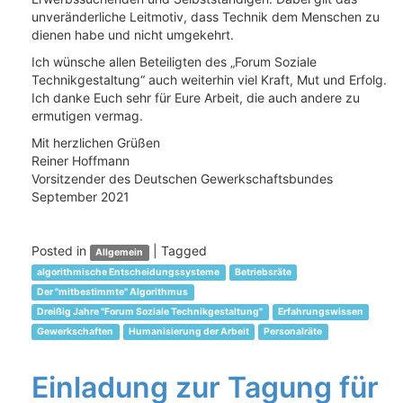
unveränderliche Leitmotiv, dass Technik dem Menschen zu
dienen habe und nicht umgekehrt.
Ich wünsche allen Beteiligten des „Forum Soziale
Technikgestaltung“ auch weiterhin viel Kraft, Mut und Erfolg.
Ich danke Euch sehr für Eure Arbeit, die auch andere zu
ermutigen vermag.
Mit herzlichen Grüßen
Reiner Hoffmann
Vorsitzender des Deutschen Gewerkschaftsbundes
September 2021
Posted in
|
Tagged
Allgemein
algorithmische Entscheidungssysteme
Betriebsräte
Der "mitbestimmte" Algorithmus
Dreißig Jahre "Forum Soziale Technikgestaltung"
Erfahrungswissen
Gewerkschaften
Humanisierung der Arbeit
Personalräte
Einladung zur Tagung für