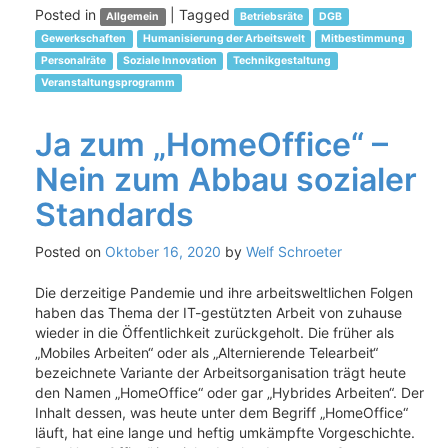
Posted in
|
Tagged
Allgemein
Betriebsräte
DGB
Gewerkschaften
Humanisierung der Arbeitswelt
Mitbestimmung
Personalräte
Soziale Innovation
Technikgestaltung
Veranstaltungsprogramm
Ja zum „HomeOffice“ –
Nein zum Abbau sozialer
Standards
Posted on
Oktober 16, 2020
by
Welf Schroeter
Die derzeitige Pandemie und ihre arbeitsweltlichen Folgen
haben das Thema der IT-gestützten Arbeit von zuhause
wieder in die Öffentlichkeit zurückgeholt. Die früher als
„Mobiles Arbeiten“ oder als „Alternierende Telearbeit“
bezeichnete Variante der Arbeitsorganisation trägt heute
den Namen „HomeOffice“ oder gar „Hybrides Arbeiten“. Der
Inhalt dessen, was heute unter dem Begriff „HomeOffice“
läuft, hat eine lange und heftig umkämpfte Vorgeschichte.