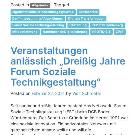
Posted in
|
Tagged
Allgemein
algorithmische Entscheidungssysteme
Betriebsräte
Der "mitbestimmte" Algorithmus
Digitale Transformation
Forum Soziale Technikgestaltung
Gestaltung
IG Metall Heidelberg
Mitbestimmung
Nachholende Digitalisierung
PROTIS-BIT
ZIMT
Veranstaltungen
anlässlich „Dreißig Jahre
Forum Soziale
Technikgestaltung“
Posted on
Februar 22, 2021
by
Welf Schroeter
Seit nunmehr dreißig Jahren besteht das Netzwerk „Forum
Soziale Technikgestaltung“ (FST) beim DGB Baden-
Württemberg. Der Schritt zur Gründung im Herbst 1991 war
eine soziale Innovation. Ein horizontales Netzwerk mit
ganzheitlichem Ansatz wollte und will die