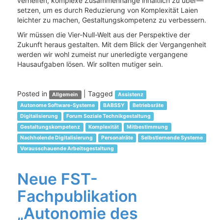
verhelfen, komplexe Zusammenhänge inhaltlich zu über—
setzen, um es durch Reduzierung von Komplexität Laien
leichter zu machen, Gestaltungskompetenz zu verbessern.
Wir müssen die Vier-Null-Welt aus der Perspektive der
Zukunft heraus gestalten. Mit dem Blick der Vergangenheit
werden wir wohl zumeist nur unerledigte vergangene
Hausaufgaben lösen. Wir sollten mutiger sein.
Posted in
|
Tagged
Allgemein
Assistenz
Autonome Software-Systeme
BABSSY
Betriebsräte
Digitalisierung
Forum Soziale Technikgestaltung
Gestaltungskompetenz
Komplexität
Mitbestimmung
Nachholende Digitalisierung
Personalräte
Selbstlernende Systeme
Vorausschauende Arbeitsgestaltung
Neue FST-
Fachpublikation
„Autonomie des