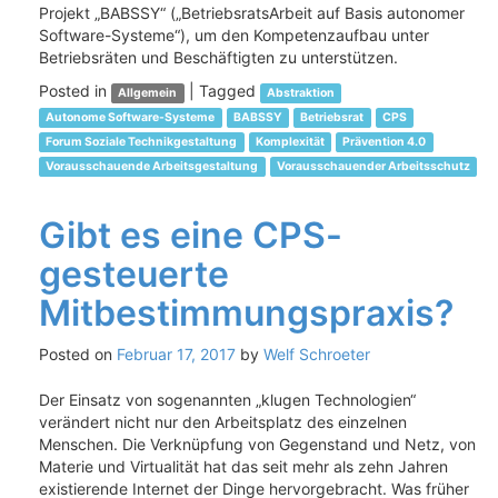
Projekt „BABSSY“ („BetriebsratsArbeit auf Basis autonomer
Software-Systeme“), um den Kompetenzaufbau unter
Betriebsräten und Beschäftigten zu unterstützen.
Posted in
|
Tagged
Allgemein
Abstraktion
Autonome Software-Systeme
BABSSY
Betriebsrat
CPS
Forum Soziale Technikgestaltung
Komplexität
Prävention 4.0
Vorausschauende Arbeitsgestaltung
Vorausschauender Arbeitsschutz
Gibt es eine CPS-
gesteuerte
Mitbestimmungspraxis?
Posted on
Februar 17, 2017
by
Welf Schroeter
Der Einsatz von sogenannten „klugen Technologien“
verändert nicht nur den Arbeitsplatz des einzelnen
Menschen. Die Verknüpfung von Gegenstand und Netz, von
Materie und Virtualität hat das seit mehr als zehn Jahren
existierende Internet der Dinge hervorgebracht. Was früher