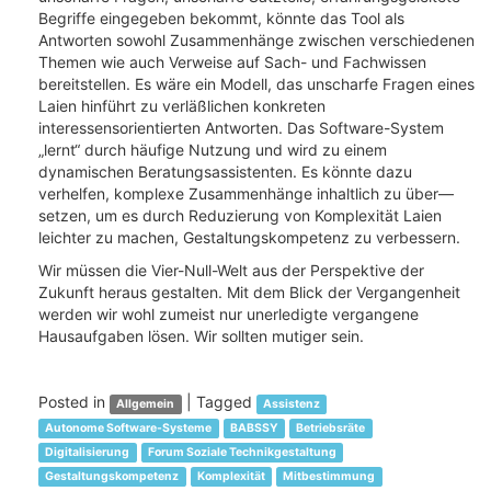
Begriffe eingegeben bekommt, könnte das Tool als
Antworten sowohl Zusammenhänge zwischen verschiedenen
Themen wie auch Verweise auf Sach- und Fachwissen
bereitstellen. Es wäre ein Modell, das unscharfe Fragen eines
Laien hinführt zu verläßlichen konkreten
interessensorientierten Antworten. Das Software-System
„lernt“ durch häufige Nutzung und wird zu einem
dynamischen Beratungsassistenten. Es könnte dazu
verhelfen, komplexe Zusammenhänge inhaltlich zu über—
setzen, um es durch Reduzierung von Komplexität Laien
leichter zu machen, Gestaltungskompetenz zu verbessern.
Wir müssen die Vier-Null-Welt aus der Perspektive der
Zukunft heraus gestalten. Mit dem Blick der Vergangenheit
werden wir wohl zumeist nur unerledigte vergangene
Hausaufgaben lösen. Wir sollten mutiger sein.
Posted in
|
Tagged
Allgemein
Assistenz
Autonome Software-Systeme
BABSSY
Betriebsräte
Digitalisierung
Forum Soziale Technikgestaltung
Gestaltungskompetenz
Komplexität
Mitbestimmung