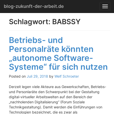
Menu
Skip
blog-zukunft-der-arbeit.de
T
to
o
content
g
Schlagwort:
BABSSY
g
l
e
Betriebs- und
n
a
Personalräte könnten
v
i
„autonome Software-
g
a
Systeme“ für sich nutzen
t
i
Posted on
Juli 29, 2018
by
Welf Schroeter
o
n
Derzeit legen viele Akteure aus Gewerkschaften, Betriebs-
und Personlaräte den Schwerpunkt bei der Gestaltung
digital-virtueller Arbeitswelten auf den Bereich der
„nachholenden Digitalisierung“ (Forum Soziale
Technikgestaltung). Damit werden die Einführungen von
Technologien bezeichnet, die es zwar als