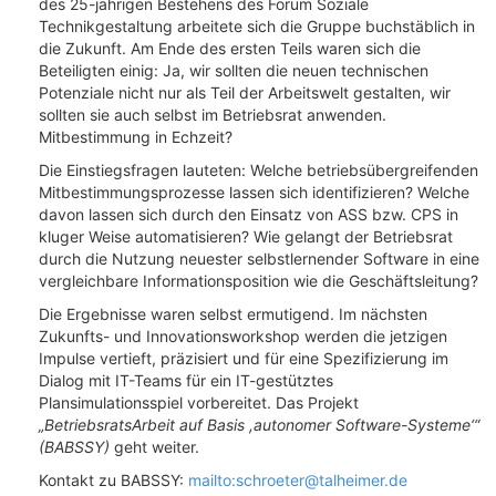
des 25-jährigen Bestehens des Forum Soziale
Technikgestaltung arbeitete sich die Gruppe buchstäblich in
die Zukunft. Am Ende des ersten Teils waren sich die
Beteiligten einig: Ja, wir sollten die neuen technischen
Potenziale nicht nur als Teil der Arbeitswelt gestalten, wir
sollten sie auch selbst im Betriebsrat anwenden.
Mitbestimmung in Echzeit?
Die Einstiegsfragen lauteten: Welche betriebsübergreifenden
Mitbestimmungsprozesse lassen sich identifizieren? Welche
davon lassen sich durch den Einsatz von ASS bzw. CPS in
kluger Weise automatisieren? Wie gelangt der Betriebsrat
durch die Nutzung neuester selbstlernender Software in eine
vergleichbare Informationsposition wie die Geschäftsleitung?
Die Ergebnisse waren selbst ermutigend. Im nächsten
Zukunfts- und Innovationsworkshop werden die jetzigen
Impulse vertieft, präzisiert und für eine Spezifizierung im
Dialog mit IT-Teams für ein IT-gestütztes
Plansimulationsspiel vorbereitet. Das Projekt
„BetriebsratsArbeit auf Basis ,autonomer Software-Systeme‘“
(BABSSY)
geht weiter.
Kontakt zu BABSSY:
mailto:schroeter@talheimer.de