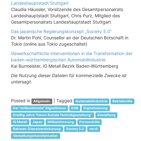
Landeshauptstadt Stuttgart
Claudia Häussler, Vorsitzende des Gesamtpersonalrats
Landeshauptstadt Stuttgart, Chris Purz, Mitglied des
Gesamtpersonalrats Landeshauptstadt Stuttgart
Das japanische Regierungskonzept „Society 5.0“
Dr. Martin Pohl, Counsellor an der Deutschen Botschaft in
Tokio (online aus Tokio zugeschaltet)
Gewerkschaftliche Interventionen in die Transformation der
baden-württembergischen Automobilindustrie
Kai Burmeister, IG Metall Bezirk Baden-Württemberg
Die Nutzung dieser Dateien für kommerzielle Zwecke ist
untersagt.
Posted in
|
Tagged
Allgemein
Automobilindustrie
Betriebsräte
Der "mitbestimmte" Algorithmus
DGB
Digitalisierung
Dreißig Jahre "Forum Soziale Technikgestaltung"
Gestaltung
IG Metall
Japan
Mitbestimmung
Personalräte
Rahmen-Dienstvereinbarung
Society 5.0
ver.di
Verwaltungstransformation