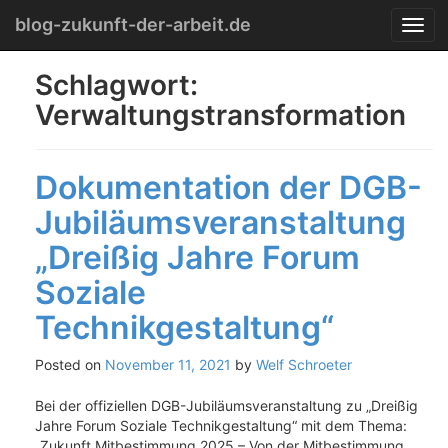
Menu
Skip
blog-zukunft-der-arbeit.de
T
to
o
content
g
Schlagwort:
g
Verwaltungstransformation
l
e
n
a
Dokumentation der DGB-
v
i
Jubiläumsveranstaltung
g
„Dreißig Jahre Forum
a
t
Soziale
i
o
Technikgestaltung“
n
Posted on
November 11, 2021
by
Welf Schroeter
Bei der offiziellen DGB-Jubiläumsveranstaltung zu „Dreißig
Jahre Forum Soziale Technikgestaltung“ mit dem Thema:
„Zukunft Mitbestimmung 2025 – Von der Mitbestimmung