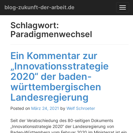
Menu
Skip
blog-zukunft-der-arbeit.de
T
to
o
content
g
Schlagwort:
g
Paradigmenwechsel
l
e
n
a
Ein Kommentar zur
v
i
„Innovationsstrategie
g
2020“ der baden-
a
t
württembergischen
i
o
Landesregierung
n
Posted on
März 24, 2021
by
Welf Schroeter
Seit der Verabschiedung des 80-seitigen Dokuments
„Innovationsstrategie 2020“ der Landesregierung von
Baden-Württemberg vom Februar 2020 im Ministerrat ist ein