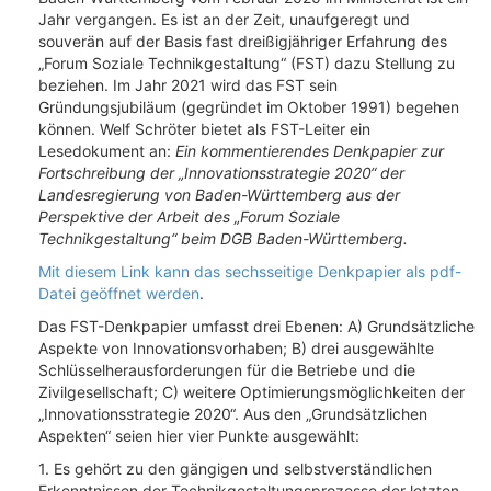
Jahr vergangen. Es ist an der Zeit, unaufgeregt und
souverän auf der Basis fast dreißigjähriger Erfahrung des
„Forum Soziale Technikgestaltung“ (FST) dazu Stellung zu
beziehen. Im Jahr 2021 wird das FST sein
Gründungsjubiläum (gegründet im Oktober 1991) begehen
können. Welf Schröter bietet als FST-Leiter ein
Lesedokument an:
Ein kommentierendes Denkpapier zur
Fortschreibung der „Innovationsstrategie 2020“ der
Landesregierung von Baden-Württemberg aus der
Perspektive der Arbeit des „Forum Soziale
Technikgestaltung“ beim DGB Baden-Württemberg.
Mit diesem Link kann das sechsseitige Denkpapier als pdf-
Datei geöffnet werden
.
Das FST-Denkpapier umfasst drei Ebenen: A) Grundsätzliche
Aspekte von Innovationsvorhaben; B) drei ausgewählte
Schlüsselherausforderungen für die Betriebe und die
Zivilgesellschaft; C) weitere Optimierungsmöglichkeiten der
„Innovationsstrategie 2020“. Aus den „Grundsätzlichen
Aspekten“ seien hier vier Punkte ausgewählt:
1. Es gehört zu den gängigen und selbstverständlichen
Erkenntnissen der Technikgestaltungsprozesse der letzten