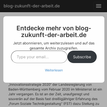
Menu
Skip
blog-zukunft-der-arbeit.de
T
to
o
content
g
g
Ein Kommentar zur
l
Entdecke mehr von blog-
e
zukunft-der-arbeit.de
„Innovationsstrategie
n
a
2020“ der baden-
Jetzt abonnieren, um weiterzulesen und auf das
v
gesamte Archiv zuzugreifen.
i
württembergischen
Type
g
Subscribe
your
Landesregierung
a
email…
t
i
Posted on
März 24, 2021
by
Welf Schroeter
Weiterlesen
o
n
Seit der Verabschiedung des 80-seitigen Dokuments
„Innovationsstrategie 2020“ der Landesregierung von
Baden-Württemberg vom Februar 2020 im Ministerrat ist ein
Jahr vergangen. Es ist an der Zeit, unaufgeregt und
souverän auf der Basis fast dreißigjähriger Erfahrung des
„Forum Soziale Technikgestaltung“ (FST) dazu Stellung zu