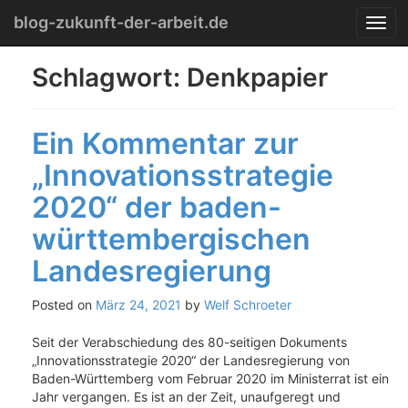
Menu
Skip
blog-zukunft-der-arbeit.de
T
to
o
content
g
Schlagwort:
Denkpapier
g
l
e
Ein Kommentar zur
n
a
„Innovationsstrategie
v
i
2020“ der baden-
g
a
württembergischen
t
Landesregierung
i
o
n
Posted on
März 24, 2021
by
Welf Schroeter
Seit der Verabschiedung des 80-seitigen Dokuments
„Innovationsstrategie 2020“ der Landesregierung von
Baden-Württemberg vom Februar 2020 im Ministerrat ist ein
Jahr vergangen. Es ist an der Zeit, unaufgeregt und