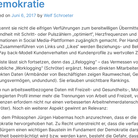
emokratie
ed on
Juni 6, 2017
by
Welf Schroeter
ennt sie nicht die eifrigen Verführungen zum bereitwilligen Übermitt
dheit mit Schritt- oder Pulszählern „optimiert“, Herzfrequenzen und 
rmationen in Social Media-Plattformen zugänglich gemacht. Per Hand
Zusammenführen von Links und „Likes“ werden Beziehungs- und Bekan
Pay back-Modell Kundenverhalten und Kundenprofile zu wertvollen Z
iste lässt sich fortsetzen, denn das „Lifelogging“ – das Vermessen 
ebliche „Worklogging“ (Schröter) ergänzt. Neben direkten Mitarbeiterd
rekten Daten (Armbänder von Beschäftigten zeigen Raumwechsel, Ge
tungsvermögen, undundund). Sie erlauben unsichtbare Rankings.
 nun arbeitsweltbezogene Daten mit Freizeit- und Gesundheits-, Mo
gierten Profil immer mehr die Trennungen von Arbeit und Freizeit, v
enzen erfordern nicht nur einen verbesserten Arbeitnehmerdatensch
röter). Noch ein weiterer Aspekt gewinnt an Relevanz:
st dem Philosophen Jürgen Habermas hoch anzurechnen, dass er die B
ratie hervorgehoben hat. Zu Recht unterstreicht er, dass die verfas
Bürgern einen wichtigen Baustein im Fundament der Demokratie darste
atheit beeinträchtigt wird bzw. werden kann, besteht die Gefahr, da