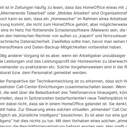
it ist in Zeitungen häufig zu lesen, dass das HomeOffice etwas mit „Kü
 „Alternierende Telearbeit“ oder „Mobiles Arbeiten“ sind Organisation
och kann es sein, dass ein „Homeworker“ im Rahmen eines Arbeitsabla
hrung kommt, die nicht zum HomeOffice gehört, aber möglicherweise 
eine im Netz frei flottierende Schadenssoftware (Malware) sein, die
 um den heimischen Rechner von außen zu „kapern“ und fernzusteuern.
 technische Datensicherheit. Zweifellos sollte man, bevor man seine
virensoftware und Daten-Backup-Möglichkeiten vorbereitet haben.
öllig anderer Vorgang ist es aber, wenn ein Arbeitgeber unzulässiger
ie Leistungen und das Leistungsprofil der Homeworker zu überwache
neinander zu praktizieren etc. Solche Vorgehensweisen sind in der 
iebsrat bzw. dem Personalrat gemeldet werden.
der Perspektive der Technikentwicklung ist zu erkennen, dass sich H
selnden Call-Center-Einrichtungen zusammenschalten lassen. Wenn b
t, die weit über die Belastbarkeit des Telefonservice hinausgeht, k
rteilen, dass in Spitzenzeiten bedarfsorientiert neue Telefonplätz
nt dabei nicht, dass sie in einem HomeOffice gelandet ist. Sie denkt,
hlt habe. Zur Steuerung eines solchen virtuellen „atmenden“ Call Ce
lich als „Künstliche Intelligenz“ bezeichnen. Es ist aber nur eine 
lligenz“ hat dies nichts zu tun. Mit dem Vorhaben eines solchen „at
ierung die Beschäftigtenvertretung befasst worden sein. Hier greift