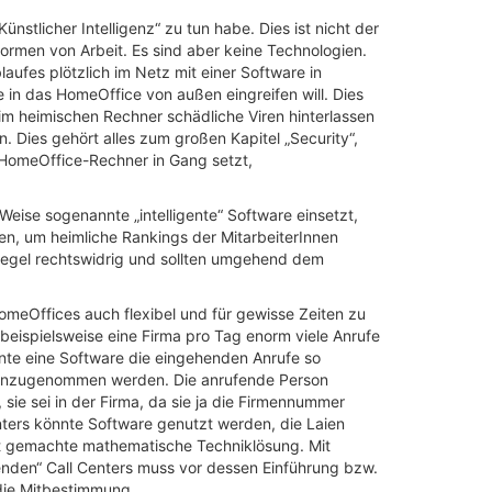
nstlicher Intelligenz“ zu tun habe. Dies ist nicht der
sformen von Arbeit. Es sind aber keine Technologien.
ufes plötzlich im Netz mit einer Software in
in das HomeOffice von außen eingreifen will. Dies
 im heimischen Rechner schädliche Viren hinterlassen
 Dies gehört alles zum großen Kapitel „Security“,
n HomeOffice-Rechner in Gang setzt,
 Weise sogenannte „intelligente“ Software einsetzt,
n, um heimliche Rankings der MitarbeiterInnen
Regel rechtswidrig und sollten umgehend dem
omeOffices auch flexibel und für gewisse Zeiten zu
eispielsweise eine Firma pro Tag enorm viele Anrufe
önnte eine Software die eingehenden Anrufe so
e hinzugenommen werden. Die anrufende Person
 sie sei in der Firma, da sie ja die Firmennummer
nters könnte Software genutzt werden, die Laien
gut gemachte mathematische Techniklösung. Mit
menden“ Call Centers muss vor dessen Einführung bzw.
 die Mitbestimmung.