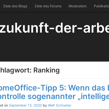
Ziele des Blogs
Ziele des Forums
Moderation
Publikati
zukunft-der-arbe
hlagwort:
Ranking
omeOffice-Tipp 5: Wenn das 
ntrolle sogenannter „intellig
ed on
September 13, 2020
by
Welf Schroeter