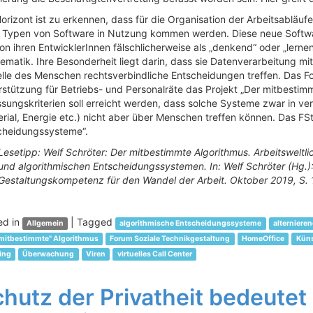
rizont ist zu erkennen, dass für die Organisation der Arbeitsabläuf
 Typen von Software in Nutzung kommen werden. Diese neue Software
on ihren EntwicklerInnen fälschlicherweise als „denkend“ oder „lern
ematik. Ihre Besonderheit liegt darin, dass sie Datenverarbeitung m
elle des Menschen rechtsverbindliche Entscheidungen treffen. Das Fo
stützung für Betriebs- und Personalräte das Projekt „Der mitbestimm
ssungskriterien soll erreicht werden, dass solche Systeme zwar in v
rial, Energie etc.) nicht aber über Menschen treffen können. Das FSt
cheidungssysteme“.
Lesetipp: Welf Schröter: Der mitbestimmte Algorithmus. Arbeitsweltli
und algorithmischen Entscheidungssystemen. In: Welf Schröter (Hg.)
Gestaltungskompetenz für den Wandel der Arbeit. Oktober 2019, S
ed in
|
Tagged
Allgemein
algorithmische Entscheidungssysteme
alternieren
"mitbestimmte" Algorithmus
Forum Soziale Technikgestaltung
HomeOffice
Küns
ing
Überwachung
Viren
virtuelles Call Center
hutz der Privatheit bedeutet