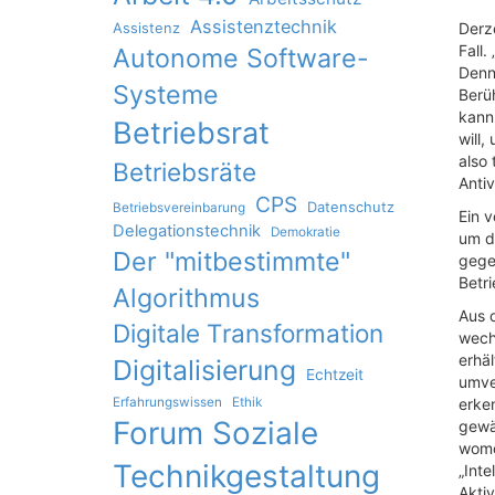
Assistenztechnik
Assistenz
Derze
Fall.
Autonome Software-
Denn
Systeme
Berü
kann 
Betriebsrat
will,
also
Betriebsräte
Anti
CPS
Datenschutz
Betriebsvereinbarung
Ein v
Delegationstechnik
Demokratie
um d
Der "mitbestimmte"
gege
Betr
Algorithmus
Aus 
Digitale Transformation
wech
erhäl
Digitalisierung
Echtzeit
umve
Erfahrungswissen
Ethik
erken
Forum Soziale
gewä
womög
Technikgestaltung
„Inte
Aktiv