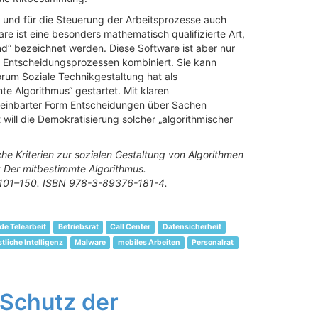
e und für die Steuerung der Arbeitsprozesse auch
 ist eine besonders mathematisch qualifizierte Art,
end“ bezeichnet werden. Diese Software ist aber nur
it Entscheidungsprozessen kombiniert. Sie kann
rum Soziale Technikgestaltung hat als
te Algorithmus“ gestartet. Mit klaren
ereinbarter Form Entscheidungen über Sachen
 will die Demokratisierung solcher „algorithmischer
che Kriterien zur sozialen Gestaltung von Algorithmen
: Der mitbestimmte Algorithmus.
. 101–150. ISBN 978-3-89376-181-4.
de Telearbeit
Betriebsrat
Call Center
Datensicherheit
tliche Intelligenz
Malware
mobiles Arbeiten
Personalrat
 Schutz der