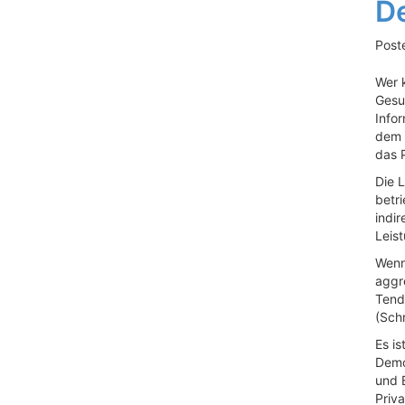
D
Post
Wer k
Gesun
Info
dem 
das 
Die L
betri
indi
Leis
Wenn
aggre
Tend
(Sch
Es i
Demok
und 
Priv