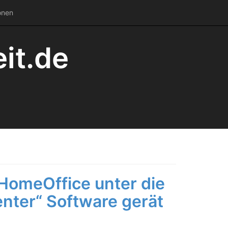
onen
it.de
HomeOffice unter die
enter“ Software gerät