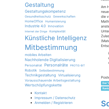
Gestaltung
Am Ho
Gestaltungskompetenz
neue
die v
Gesundheitsschutz
Gewerkschaften
HomeOffice
Math
Humanisierung
Industrie 4.0
Innovation
anst
Unter
Komplexität
Internet der Dinge
Zula
Künstliche Intelligenz
(Mate
Mitbestimmung
Ents
mobiles Arbeiten
Nachholende Digitalisierung
Personalräte
Personalrat
PROTIS-BIT
Robotik
Selbstbestimmung
Technikgestaltung
Virtualisierung
Post
Vorausschauende Arbeitsgestaltung
Der 
Wertschöpfungskette
Rank
Kontakt
Impressum / Datenschutz
Sc
Anmelden / Registrieren