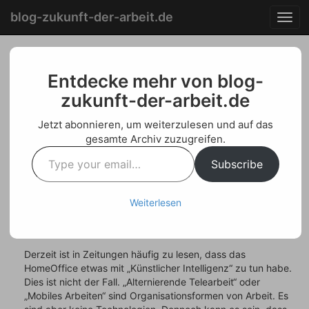
Menu
Skip
blog-zukunft-der-arbeit.de
T
to
o
content
g
g
HomeOffice-Tipp 5:
l
Entdecke mehr von blog-
e
zukunft-der-arbeit.de
Wenn das HomeOffice
n
a
unter die Kontrolle
Jetzt abonnieren, um weiterzulesen und auf das
v
gesamte Archiv zuzugreifen.
i
sogenannter
Type
g
Subscribe
your
„intelligenter“ Software
a
email…
t
gerät
i
Weiterlesen
o
n
Posted on
September 13, 2020
by
Welf Schroeter
Derzeit ist in Zeitungen häufig zu lesen, dass das
HomeOffice etwas mit „Künstlicher Intelligenz“ zu tun habe.
Dies ist nicht der Fall. „Alternierende Telearbeit“ oder
„Mobiles Arbeiten“ sind Organisationsformen von Arbeit. Es