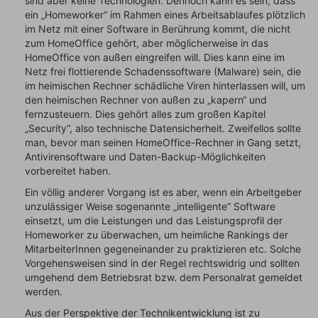
sind aber keine Technologien. Dennoch kann es sein, dass
ein „Homeworker“ im Rahmen eines Arbeitsablaufes plötzlich
im Netz mit einer Software in Berührung kommt, die nicht
zum HomeOffice gehört, aber möglicherweise in das
HomeOffice von außen eingreifen will. Dies kann eine im
Netz frei flottierende Schadenssoftware (Malware) sein, die
im heimischen Rechner schädliche Viren hinterlassen will, um
den heimischen Rechner von außen zu „kapern“ und
fernzusteuern. Dies gehört alles zum großen Kapitel
„Security“, also technische Datensicherheit. Zweifellos sollte
man, bevor man seinen HomeOffice-Rechner in Gang setzt,
Antivirensoftware und Daten-Backup-Möglichkeiten
vorbereitet haben.
Ein völlig anderer Vorgang ist es aber, wenn ein Arbeitgeber
unzulässiger Weise sogenannte „intelligente“ Software
einsetzt, um die Leistungen und das Leistungsprofil der
Homeworker zu überwachen, um heimliche Rankings der
MitarbeiterInnen gegeneinander zu praktizieren etc. Solche
Vorgehensweisen sind in der Regel rechtswidrig und sollten
umgehend dem Betriebsrat bzw. dem Personalrat gemeldet
werden.
Aus der Perspektive der Technikentwicklung ist zu