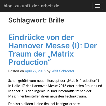
Menu
Skip
blog-zukunft-der-arbeit.de
T
to
o
content
g
Schlagwort:
Brille
g
l
e
Eindrücke von der
n
a
Hannover Messe (I): Der
v
i
Traum der „Matrix
g
a
Production“
t
i
Posted on
April 27, 2016
by
Welf Schroeter
o
n
Schon gehört vom neuen Konzept der „Matrix Production“?
In Halle 17 der Hannover Messe 2016 offerierten Frauen und
Männer aus den Ingenieur- und Informatik-Szenen der
Maschinenhersteller ihren neuesten Techniktraum.
Den Kern bilden kleine flexibel konfigurierbare