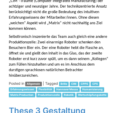
„CIM“-Träume (Computer Integrated Manufacturing) der
achtziger und neunziger Jahre. Der technikzentrierte Ansatz
berücksichtigt nicht die große Bedeutung des intuitiven
Erfahrungswissens der Mitarbeiter/innen. Ohne diesen
„weichen“ Aspekt wird „Matrix“ nicht nachhaltig ans Ziel
kommen können.
Selbstironisch inszenierte das Team auch gleich eine andere
Produktionszelle: Zwei einarmige Roboter schenken den
Besuchern Bier ein. Der eine Roboter hebt die Flasche an,
öffnet sie und gießt den Inhalt in das Glas, das der zweite
Roboter erst kurz zuvor spült, um es dann seinem „Kollegen“
zum Füllen hinzuhalten und um es im Anschluss dem
durstigen sprachlosen natürlichen Betrachter
hinüberzureichen.
Posted in
|
Tagged
Allgemein
Brille
CIM
CPPS
CPS
Erfahrungswissen
Flexibilität
Hannover Messe
Humanisierung
Matrix Production
Produktionszelle
Robotik
Wertschöpfungskette
These 3 Gestaltung