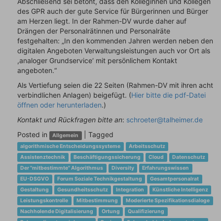
Abschließend sei betont, dass den Kolleginnen und Kollegen
des GPR auch der gute Service für Bürgerinnen und Bürger
am Herzen liegt. In der Rahmen-DV wurde daher auf
Drängen der Personalrätinnen und Personalräte
festgehalten: „In den kommenden Jahren werden neben den
digitalen Angeboten Verwaltungsleistungen auch vor Ort als
,analoger Grundservice‘ mit persönlichem Kontakt
angeboten.“
Als Vertiefung seien die 22 Seiten (Rahmen-DV mit ihren acht
verbindlichen Anlagen) beigefügt. (
Hier bitte die pdf-Datei
öffnen oder herunterladen
.)
Kontakt und Rückfragen bitte an
:
schroeter@talheimer.de
Posted in
|
Tagged
Allgemein
algorithmische Entscheidungssysteme
Arbeitsschutz
Assistenztechnik
Beschäftigungssicherung
Cloud
Datenschutz
Der "mitbestimmte" Algorithmus
Diversity
Erfahrungswissen
EU-DSGVO
Forum Soziale Technikgestaltung
Gesamtpersonalrat
Gestaltung
Gesundheitsschutz
Integration
Künstliche Intelligenz
Leistungskontrolle
Mitbestimmung
Moderierte Spezifikationsdialoge
Nachholende Digitalisierung
Ortung
Qualifizierung