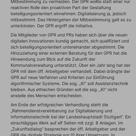
Mitbestimmung zu vermeiden. Der GPR wollte statt einer nur
reaktiven Rolle den proaktiven Part der Gestaltung
beteiligungsorientiert einnehmen: Digitalisierung ja, jedoch
mitbestimmt. Das Hintergehen der Mitbestimmung galt es zu
unterbinden. Der GPR ergriff die Initiative.
Die Mitglieder von GPR und PRs haben sich über die neuen
digitalen Innovationen kundig gemacht, sich qualifiziert und
sich beteiligungsorientiert untereinander abgestimmt. Die
Hinzuziehung einer externen Beratung für den GPR hat die
Hinwendung zum Blick auf die Zukunft der
Kommunalverwaltung unterstützt. Über ein Jahr lang hat der
GPR mit dem öff. Arbeitgeber verhandelt. Dabei drängte der
GPR auf neue Verfahren und Kriterien zur Einführung
algorithmischer Systeme. Die sog. „KI“ soll Assistenztechnik
bleiben. Aus ethischen Gründen soll die sog. „KI“ nicht
anstelle des Menschen entscheiden.
Am Ende der erfolgreichen Verhandlung steht die
„Rahmendienstvereinbarung zur Digitalisierung und
Informationstechnik bei der Landeshauptstadt Stuttgart“. Ein
einschlägiges Werk auf elf Seiten mit zzgl. 8 Anlagen. Im
„Zukunftsdialog“ besprechen der öff. Arbeitgeber und der
GPR die digitale Strategie vor (!) ihrer Umsetzung. In