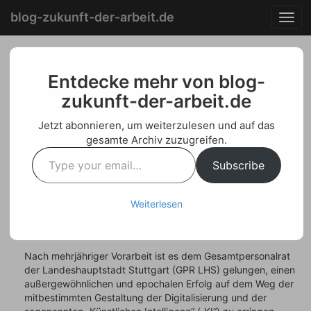
Menu
Skip
blog-zukunft-der-arbeit.de
T
to
o
content
g
g
Gesamtpersonalrat
l
Entdecke mehr von blog-
e
zukunft-der-arbeit.de
erreicht epochale
n
a
Vereinbarung zur
Jetzt abonnieren, um weiterzulesen und auf das
v
gesamte Archiv zuzugreifen.
i
Gestaltung der
Type
g
Subscribe
your
Digitalisierung und der
a
email…
t
sogenannten „KI“
i
Weiterlesen
o
n
Posted on
Juli 20, 2022
by
Welf Schroeter
Nach mehrjähriger Vorarbeit ist es dem Gesamtpersonalrat
der Landeshauptstadt Stuttgart (GPR LHS) gelungen, einen
außergewöhnlichen und epochalen Erfolg auf dem Weg der
mitbestimmten Gestaltung der Digitalisierung und der