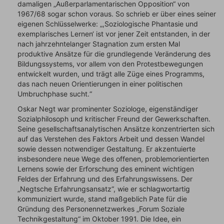
damaligen „Außerparlamentarischen Opposition“ von
1967/68 sogar schon voraus. So schrieb er über eines seiner
eigenen Schlüsselwerke: „,Soziologische Phantasie und
exemplarisches Lernen‘ ist vor jener Zeit entstanden, in der
nach jahrzehntelanger Stagnation zum ersten Mal
produktive Ansätze für die grundlegende Veränderung des
Bildungssystems, vor allem von den Protestbewegungen
entwickelt wurden, und trägt alle Züge eines Programms,
das nach neuen Orientierungen in einer politischen
Umbruchphase sucht.“
Oskar Negt war prominenter Soziologe, eigenständiger
Sozialphilosoph und kritischer Freund der Gewerkschaften.
Seine gesellschaftsanalytischen Ansätze konzentrierten sich
auf das Verstehen des Faktors Arbeit und dessen Wandel
sowie dessen notwendiger Gestaltung. Er akzentuierte
insbesondere neue Wege des offenen, problemorientierten
Lernens sowie der Erforschung des eminent wichtigen
Feldes der Erfahrung und des Erfahrungswissens. Der
„Negtsche Erfahrungsansatz“, wie er schlagwortartig
kommuniziert wurde, stand maßgeblich Pate für die
Gründung des Personennetzwerkes „Forum Soziale
Technikgestaltung“ im Oktober 1991. Die Idee, ein