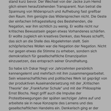
stand kurz bevor. Der Wechsel von der Jacke zum Hemd
glich einem heraufziehenden Transparent. Nun betrat die
Spannung von Widerspruch und Aufhebung fast greifbar
den Raum. Ihm genügte das Widersprechen nicht. Die Geste
der einfachen Infragestellung des Bestehenden, die
Negation, war ihm sichtlich zu wenig. Er wollte nicht nur
kritisches Bewusstsein gegen etwas Vorhandenes schärfen.
Er wollte zugleich ein kreatives Denken, das Neues schafft,
das sich an die Stelle des Abgelehnten stellt. Sein
schöpferisches Wollen war die Negation der Negation. Nicht
nur gegen etwas die Stimme zu erheben, sondern sich
demokratisch für gesellschaftliche Emanzipation
einzusetzen, das entsprach seiner Grundhaltung.
So habe ich Oskar Negt vor Jahrzehnten persönlich
kennengelernt und mehrfach mit ihm zusammengearbeitet.
Sein wissenschaftliches und politisches Werk ist geprägt von
der produktiven Auseinandersetzung mit der „Kritischen
Theorie“ der „Frankfurter Schule“ und mit der Philosophie
Ernst Blochs. Negt griff auch die Impulse der
Protestbewegungen der späten sechziger Jahre auf und
arbeitete sie in neue Konzepte des Lernens und des
gesellschaftlichen Handelns ein. Denkerisch ging er der