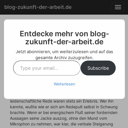
Menu
Skip
blog-zukunft-der-arbeit.de
T
to
o
content
g
g
Lernen aus dem
l
Entdecke mehr von blog-
e
zukunft-der-arbeit.de
Widerspruch –
n
a
Persönliche
Jetzt abonnieren, um weiterzulesen und auf das
v
gesamte Archiv zuzugreifen.
i
Erinnerungen an Oskar
Type
g
Subscribe
your
Negt – Von Welf Schröter
a
email…
t
i
Posted on
Februar 11, 2024
by
Welf Schroeter
Weiterlesen
o
n
Sein Auftreten, sein gesprochenes Wort, seine
leidenschaftliche Rede waren stets ein Erlebnis. Wer ihn
kannte, wußte wie er sich am Redepult selbst in Schwung
brachte. Wenn er bei energischem Fluß seiner fordernden
Aussagen seine Jacke auszog, ohne den Mund vom
Mikrophon zu nehmen, war klar, die verbale Steigerung