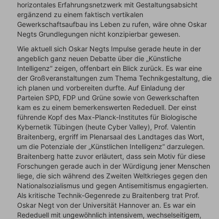
horizontales Erfahrungsnetzwerk mit Gestaltungsabsicht
ergänzend zu einem faktisch vertikalen
Gewerkschaftsaufbau ins Leben zu rufen, wäre ohne Oskar
Negts Grundlegungen nicht konzipierbar gewesen.
Wie aktuell sich Oskar Negts Impulse gerade heute in der
angeblich ganz neuen Debatte über die „Künstliche
Intelligenz“ zeigen, offenbart ein Blick zurück. Es war eine
der Großveranstaltungen zum Thema Technikgestaltung, die
ich planen und vorbereiten durfte. Auf Einladung der
Parteien SPD, FDP und Grüne sowie von Gewerkschaften
kam es zu einem bemerkenswerten Rededuell. Der einst
führende Kopf des Max-Planck-Institutes für Biologische
Kybernetik Tübingen (heute Cyber Valley), Prof. Valentin
Braitenberg, ergriff im Plenarsaal des Landtages das Wort,
um die Potenziale der „Künstlichen Intelligenz“ darzulegen.
Braitenberg hatte zuvor erläutert, dass sein Motiv für diese
Forschungen gerade auch in der Würdigung jener Menschen
liege, die sich während des Zweiten Weltkrieges gegen den
Nationalsozialismus und gegen Antisemitismus engagierten.
Als kritische Technik-Gegenrede zu Braitenberg trat Prof.
Oskar Negt von der Universität Hannover an. Es war ein
Rededuell mit ungewöhnlich intensivem, wechselseitigem,