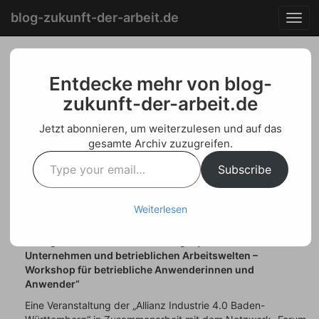
Menu
Skip
blog-zukunft-der-arbeit.de
T
to
o
content
g
g
Einladung zur
l
Entdecke mehr von blog-
e
zukunft-der-arbeit.de
Veranstaltung „KI
n
a
zwischen Mythos und
Jetzt abonnieren, um weiterzulesen und auf das
v
gesamte Archiv zuzugreifen.
i
Realität“
Type
g
Subscribe
your
a
Posted on
Juli 21, 2021
by
Welf Schroeter
email…
t
i
Weiterlesen
Einladung zur Veranstaltung „KI zwischen Mythos und
o
Realität: Gestaltungshorizonte und Gestaltungspotenziale
n
für algorithmische Entscheidungssysteme in
Unternehmen und betrieblichen Arbeitswelten –
Workshop für betriebliche Anwenderinnen und
Anwender“
Eine Veranstaltung der „Allianz Industrie 4.0 Baden-