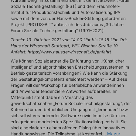
Württemberg“ in Zusammenarbeit mit dem Netzwerk „Forum
Soziale Technikgestaltung“ (FST) und dem Fraunhofer-
Institut für Produktionstechnik und Automatisierung IPA
sowie mit dem von der Hans-Böckler-Stiftung geförderten
Projekt „PROTIS-BIT“ anlässlich des Jubiläums „30 Jahre
Forum Soziale Technikgestaltung“ (1991–2021)
Termin: 19. Oktober 2021 von 14.00 Uhr bis 18.15 Uhr. Ort:
Haus der Wirtschaft Stuttgart, Willi-Bleicher-Straße 19.
Anfahrt: https://www.hausderwirtschaft.de/anfahrt
Wie können Sozialpartner die Einführung von „Künstlicher
Intelligenz“ und algorithmischen Entscheidungssystemen im
Betrieb gestalterisch voranbringen? Wie kann die Stärkung
der Gestaltungskompetenz erleichtert werden? – Auf diese
Fragen will der Workshop für betriebliche Anwenderinnen
und Anwender tendenzielle Antworten aufbereiten. Im
Mittelpunkt steht dabei ein Vorschlag des
gewerkschaftsnahen „Forum Soziale Technikgestaltung“, der
Kriterien für den betrieblichen Umgang mit „lernender“ bzw.
sich selbst verändernder Software sowie Impulse für einen
erfolgreichen moderierten Spezifikationsdialog enthält. Sie
sind eingeladen zu einem offenen Dialog über innovatives
Handlungswissen. Die Teilnahme ist kostenfrei.
Link zur