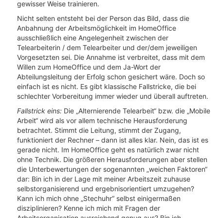
gewisser Weise trainieren.
Nicht selten entsteht bei der Person das Bild, dass die
Anbahnung der Arbeitsmöglichkeit im HomeOffice
ausschließlich eine Angelegenheit zwischen der
Telearbeiterin / dem Telearbeiter und der/dem jeweiligen
Vorgesetzten sei. Die Annahme ist verbreitet, dass mit dem
Willen zum HomeOffice und dem Ja-Wort der
Abteilungsleitung der Erfolg schon gesichert wäre. Doch so
einfach ist es nicht. Es gibt klassische Fallstricke, die bei
schlechter Vorbereitung immer wieder und überall auftreten.
Fallstrick eins:
Die „Alternierende Telearbeit“ bzw. die „Mobile
Arbeit“ wird als vor allem technische Herausforderung
betrachtet. Stimmt die Leitung, stimmt der Zugang,
funktioniert der Rechner – dann ist alles klar. Nein, das ist es
gerade nicht. Im HomeOffice geht es natürlich zwar nicht
ohne Technik. Die größeren Herausforderungen aber stellen
die Unterbewertungen der sogenannten „weichen Faktoren“
dar: Bin ich in der Lage mit meiner Arbeitszeit zuhause
selbstorganisierend und ergebnisorientiert umzugehen?
Kann ich mich ohne „Stechuhr“ selbst einigermaßen
disziplinieren? Kenne ich mich mit Fragen der
Arbeitsorganisation ausreichend genug aus? Bin ich