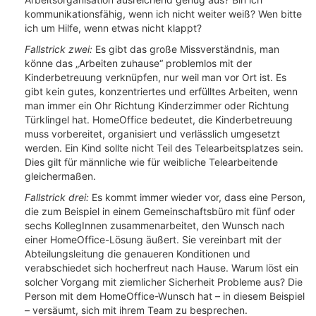
kommunikationsfähig, wenn ich nicht weiter weiß? Wen bitte
ich um Hilfe, wenn etwas nicht klappt?
Fallstrick zwei:
Es gibt das große Missverständnis, man
könne das „Arbeiten zuhause“ problemlos mit der
Kinderbetreuung verknüpfen, nur weil man vor Ort ist. Es
gibt kein gutes, konzentriertes und erfülltes Arbeiten, wenn
man immer ein Ohr Richtung Kinderzimmer oder Richtung
Türklingel hat. HomeOffice bedeutet, die Kinderbetreuung
muss vorbereitet, organisiert und verlässlich umgesetzt
werden. Ein Kind sollte nicht Teil des Telearbeitsplatzes sein.
Dies gilt für männliche wie für weibliche Telearbeitende
gleichermaßen.
Fallstrick drei:
Es kommt immer wieder vor, dass eine Person,
die zum Beispiel in einem Gemeinschaftsbüro mit fünf oder
sechs KollegInnen zusammenarbeitet, den Wunsch nach
einer HomeOffice-Lösung äußert. Sie vereinbart mit der
Abteilungsleitung die genaueren Konditionen und
verabschiedet sich hocherfreut nach Hause. Warum löst ein
solcher Vorgang mit ziemlicher Sicherheit Probleme aus? Die
Person mit dem HomeOffice-Wunsch hat – in diesem Beispiel
– versäumt, sich mit ihrem Team zu besprechen.