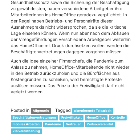
Gesundheitsschutz sowie die Sicherung der Beschäftigung
zu gewährleisten, haben verschiedene Arbeitgeber ihre
MitarbeiterInnen ins HomeOffice geradezu verpflichtet. In
der Regel haben Betriebs- und Personalräte dieser
Ausnahmepraxis nicht widersprochen, da sie die kritische
Lage einsehen können. Wenn nun aber nach dem Abflauen
der Virengefährdungen verschiedene Arbeitgeber weiterhin
das HomeOffice mit Druck durchsetzen wollen, werden die
Beschäftigtenvertretungen dagegen vorgehen müssen.
Auch die Idee einzelner Firmenchefs, die Pandemie zum
Anlass zu nehmen, HomeOffice-Mitarbeitende nicht wieder
in den Betrieb zurückzuholen und die Büroflächen aus
Kostengründen zu schließen, wird berechtigte Proteste
auslösen müssen. Das Prinzip der Freiwilligkeit darf nicht
verletzt werden.
Posted in
|
Tagged
Allgemein
alternierende Telearbeit
Beschäftigtenvertretungen
Freiwilligkeit
HomeOffice
Kontrolle
mobiles Arbeiten
Pandemie
Vertrauen
Zeitsouveränität
Zielvereinbarung