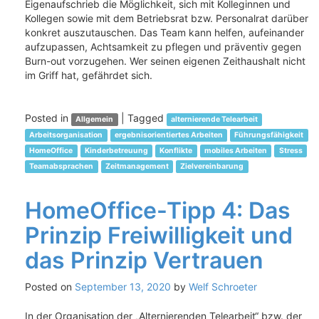
Eigenaufschrieb die Möglichkeit, sich mit Kolleginnen und
Kollegen sowie mit dem Betriebsrat bzw. Personalrat darüber
konkret auszutauschen. Das Team kann helfen, aufeinander
aufzupassen, Achtsamkeit zu pflegen und präventiv gegen
Burn-out vorzugehen. Wer seinen eigenen Zeithaushalt nicht
im Griff hat, gefährdet sich.
Posted in
|
Tagged
Allgemein
alternierende Telearbeit
Arbeitsorganisation
ergebnisorientiertes Arbeiten
Führungsfähigkeit
HomeOffice
Kinderbetreuung
Konflikte
mobiles Arbeiten
Stress
Teamabsprachen
Zeitmanagement
Zielvereinbarung
HomeOffice-Tipp 4: Das
Prinzip Freiwilligkeit und
das Prinzip Vertrauen
Posted on
September 13, 2020
by
Welf Schroeter
In der Organisation der „Alternierenden Telearbeit“ bzw. der