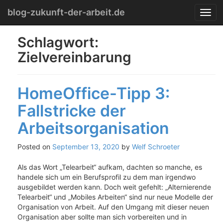
Menu
Skip
blog-zukunft-der-arbeit.de
T
to
o
content
g
Schlagwort:
g
Zielvereinbarung
l
e
n
a
HomeOffice-Tipp 3:
v
i
Fallstricke der
g
Arbeitsorganisation
a
t
i
Posted on
September 13, 2020
by
Welf Schroeter
o
n
Als das Wort „Telearbeit“ aufkam, dachten so manche, es
handele sich um ein Berufsprofil zu dem man irgendwo
ausgebildet werden kann. Doch weit gefehlt: „Alternierende
Telearbeit“ und „Mobiles Arbeiten“ sind nur neue Modelle der
Organisation von Arbeit. Auf den Umgang mit dieser neuen
Organisation aber sollte man sich vorbereiten und in