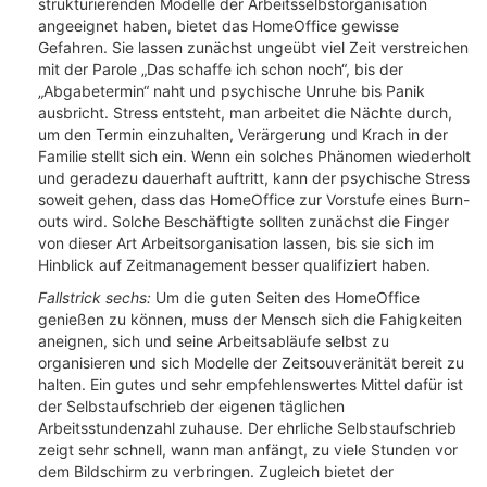
strukturierenden Modelle der Arbeitsselbstorganisation
angeeignet haben, bietet das HomeOffice gewisse
Gefahren. Sie lassen zunächst ungeübt viel Zeit verstreichen
mit der Parole „Das schaffe ich schon noch“, bis der
„Abgabetermin“ naht und psychische Unruhe bis Panik
ausbricht. Stress entsteht, man arbeitet die Nächte durch,
um den Termin einzuhalten, Verärgerung und Krach in der
Familie stellt sich ein. Wenn ein solches Phänomen wiederholt
und geradezu dauerhaft auftritt, kann der psychische Stress
soweit gehen, dass das HomeOffice zur Vorstufe eines Burn-
outs wird. Solche Beschäftigte sollten zunächst die Finger
von dieser Art Arbeitsorganisation lassen, bis sie sich im
Hinblick auf Zeitmanagement besser qualifiziert haben.
Fallstrick sechs:
Um die guten Seiten des HomeOffice
genießen zu können, muss der Mensch sich die Fahigkeiten
aneignen, sich und seine Arbeitsabläufe selbst zu
organisieren und sich Modelle der Zeitsouveränität bereit zu
halten. Ein gutes und sehr empfehlenswertes Mittel dafür ist
der Selbstaufschrieb der eigenen täglichen
Arbeitsstundenzahl zuhause. Der ehrliche Selbstaufschrieb
zeigt sehr schnell, wann man anfängt, zu viele Stunden vor
dem Bildschirm zu verbringen. Zugleich bietet der