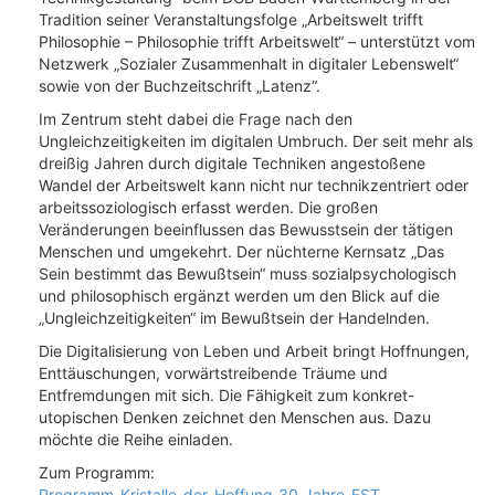
Tradition seiner Veranstaltungsfolge „Arbeitswelt trifft
Philosophie – Philosophie trifft Arbeitswelt“ – unterstützt vom
Netzwerk „Sozialer Zusammenhalt in digitaler Lebenswelt“
sowie von der Buchzeitschrift „Latenz“.
Im Zentrum steht dabei die Frage nach den
Ungleichzeitigkeiten im digitalen Umbruch. Der seit mehr als
dreißig Jahren durch digitale Techniken angestoßene
Wandel der Arbeitswelt kann nicht nur technikzentriert oder
arbeitssoziologisch erfasst werden. Die großen
Veränderungen beeinflussen das Bewusstsein der tätigen
Menschen und umgekehrt. Der nüchterne Kernsatz „Das
Sein bestimmt das Bewußtsein“ muss sozialpsychologisch
und philosophisch ergänzt werden um den Blick auf die
„Ungleichzeitigkeiten“ im Bewußtsein der Handelnden.
Die Digitalisierung von Leben und Arbeit bringt Hoffnungen,
Enttäuschungen, vorwärtstreibende Träume und
Entfremdungen mit sich. Die Fähigkeit zum konkret-
utopischen Denken zeichnet den Menschen aus. Dazu
möchte die Reihe einladen.
Zum Programm:
Programm_Kristalle_der_Hoffung_30_Jahre_FST