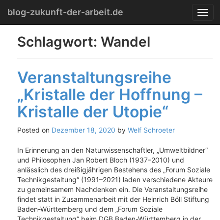
Menu
Skip
blog-zukunft-der-arbeit.de
T
to
o
content
g
Schlagwort:
Wandel
g
l
e
Veranstaltungsreihe
n
a
„Kristalle der Hoffnung –
v
i
Kristalle der Utopie“
g
a
Posted on
Dezember 18, 2020
by
Welf Schroeter
t
i
In Erinnerung an den Naturwissenschaftler, „Umweltbildner“
o
und Philosophen Jan Robert Bloch (1937–2010) und
n
anlässlich des dreißigjährigen Bestehens des „Forum Soziale
Technikgestaltung“ (1991–2021) laden verschiedene Akteure
zu gemeinsamem Nachdenken ein. Die Veranstaltungsreihe
findet statt in Zusammenarbeit mit der Heinrich Böll Stiftung
Baden-Württemberg und dem „Forum Soziale
Technikgestaltung“ beim DGB Baden-Württemberg in der