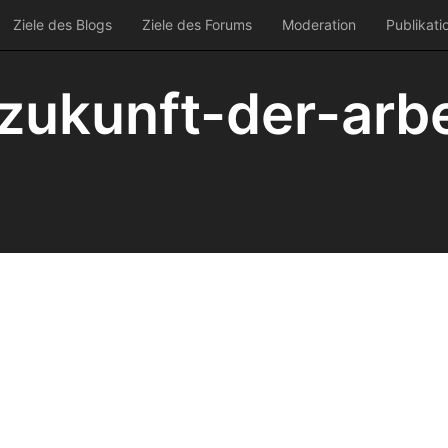
Ziele des Blogs
Ziele des Forums
Moderation
Publikati
zukunft-der-arbe