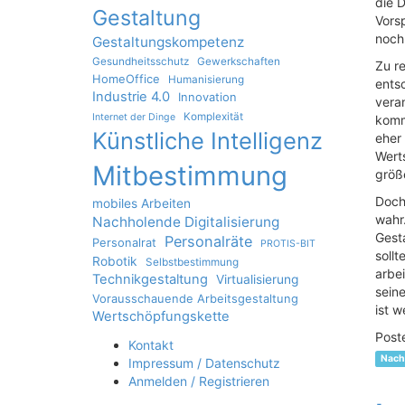
die D
Gestaltung
Vorsp
noch
Gestaltungskompetenz
Gesundheitsschutz
Gewerkschaften
Zu re
HomeOffice
Humanisierung
ents
Industrie 4.0
Innovation
veran
Komplexität
Internet der Dinge
komm
Künstliche Intelligenz
eher 
Wert
Mitbestimmung
größe
Doch
mobiles Arbeiten
wahr.
Nachholende Digitalisierung
Gest
Personalräte
Personalrat
PROTIS-BIT
soll
Robotik
Selbstbestimmung
arbei
Technikgestaltung
Virtualisierung
seine
Vorausschauende Arbeitsgestaltung
ist w
Wertschöpfungskette
Post
Kontakt
Nach
Impressum / Datenschutz
Anmelden / Registrieren