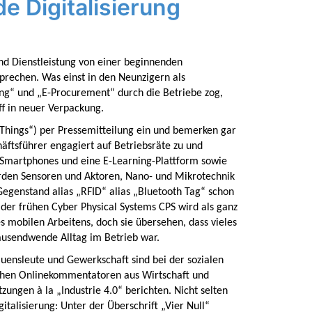
e Digitalisierung
 und Dienstleistung von einer beginnenden
sprechen. Was einst in den Neunzigern als
g“ und „E-Procurement“ durch die Betriebe zog,
off in neuer Verpackung.
Things“) per Pressemitteilung ein und bemerken gar
häftsführer engagiert auf Betriebsräte zu und
s, Smartphones und eine E-Learning-Plattform sowie
erden Sensoren und Aktoren, Nano- und Mikrotechnik
egenstand alias „RFID“ alias „Bluetooth Tag“ schon
m der frühen Cyber Physical Systems CPS wird als ganz
mobilen Arbeitens, doch sie übersehen, dass vieles
ausendwende Alltag im Betrieb war.
auensleute und Gewerkschaft sind bei der sozialen
ichen Onlinekommentatoren aus Wirtschaft und
ungen à la „Industrie 4.0“ berichten. Nicht selten
italisierung: Unter der Überschrift „Vier Null“