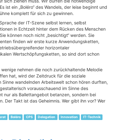
auf sich ziehen muss. Wir dürfen die notwendige
 ist ein „Boléro“ des Wandels, der leise beginnt und
Bühne komplett für sich zu gewinnen.
Sprache der IT-Szene selbst lernen, selbst
ktionen in Echtzeit hinter dem Rücken des Menschen
Sie können noch nicht „besichtigt“ werden. Sie
enten finden wir erste kurze Anwendungsketten,
etriebsübergreifender horizontaler
ikalen Wertschöpfungsketten, so sind dort schon
t wenige nehmen die noch zurückhaltende Melodie
en hat, wird der Zeitdruck für die soziale
m Sinne wandelnden Arbeitswelt schon hören durften,
gestalterisch vorausschauend im Sinne des
ht nur als Ballettangebot betanzen, sondern bei
n. Der Takt ist das Geheimnis. Wer gibt ihn vor? Wer
srat
Boléro
CPS
Delegation
Innovation
IT-Technik