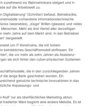
 sich zunehmend ins Wahrnehmbare steigert und in
ade auf die Arbeitswelt zu.
igitalisierung“ (Schröter) befasst. Betriebsräte,
ationsmodelle vorhandene informationstechnische
ücke (wearables), „kluge“ Brillen (glasses) und vieles
enschen. Mehr als drei Viertel aller derzeitigen
r mehr Jahre auf dem Markt sind. In den Betrieben
n“ dargestellt.
meist um IT-Konstrukte, die mit hohem
 betriebliches Geschäftsmodell einflossen. Ein
en“, die vor mehr als zehn Jahren als Assistenz-
ergen sie sich hinter den cyber-physischen Systemen
 Geschäftsmodelle, die in den zurückliegenden Jahren
uf die lange Bank geschoben wurden. Ein
ureichend genutzte technische Innovationen in das
sätzliche Anpassungs- und
-Null“ nur als oberflächliches Marketing abtun.
 tradierter Ware beginnt eine andere Melodie. Es ist