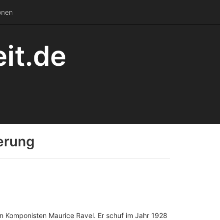
onen
it.de
erung
n Komponisten Maurice Ravel. Er schuf im Jahr 1928