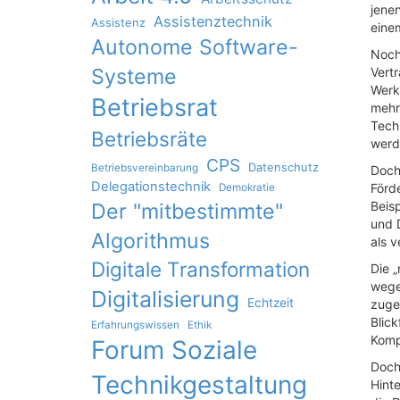
jenen
Assistenztechnik
Assistenz
einem
Autonome Software-
Noch
Systeme
Vert
Werkz
Betriebsrat
mehr
Tech
Betriebsräte
werd
CPS
Datenschutz
Betriebsvereinbarung
Doch
Delegationstechnik
Förd
Demokratie
Der "mitbestimmte"
Beis
und 
Algorithmus
als v
Digitale Transformation
Die „
wege
Digitalisierung
Echtzeit
zuge
Blick
Erfahrungswissen
Ethik
Kompa
Forum Soziale
Doch 
Technikgestaltung
Hinte