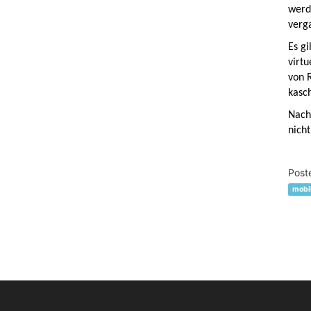
werde
verg
Es gi
virtu
von 
kasc
Nachh
nicht
Post
mobi
Po
na