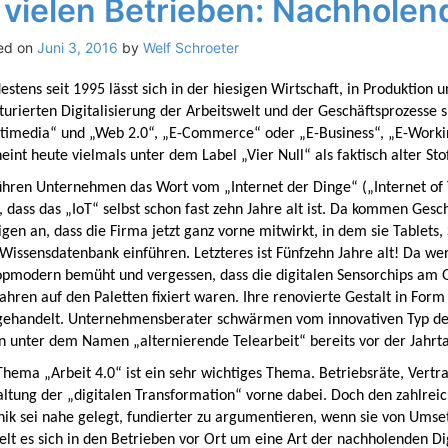
 vielen Betrieben: Nachholend
ed on
Juni 3, 2016
by
Welf Schroeter
stens seit 1995 lässt sich in der hiesigen Wirtschaft, in Produktion
turierten Digitalisierung der Arbeitswelt und der Geschäftsprozesse 
timedia“ und „Web 2.0“, „E-Commerce“ oder „E-Business“, „E-Workin
eint heute vielmals unter dem Label „Vier Null“ als faktisch alter St
ühren Unternehmen das Wort vom „Internet der Dinge“ („Internet of 
, dass das „IoT“ selbst schon fast zehn Jahre alt ist. Da kommen Gesc
gen an, dass die Firma jetzt ganz vorne mitwirkt, in dem sie Tablet
 Wissensdatenbank einführen. Letzteres ist Fünfzehn Jahre alt! Da w
topmodern bemüht und vergessen, dass die digitalen Sensorchips am G
Jahren auf den Paletten fixiert waren. Ihre renovierte Gestalt in For
gehandelt. Unternehmensberater schwärmen vom innovativen Typ des 
n unter dem Namen „alternierende Telearbeit“ bereits vor der Jahrt
hema „Arbeit 4.0“ ist ein sehr wichtiges Thema. Betriebsräte, Vertr
altung der „digitalen Transformation“ vorne dabei. Doch den zahlre
ik sei nahe gelegt, fundierter zu argumentieren, wenn sie von Umsetz
lt es sich in den Betrieben vor Ort um eine Art der nachholenden Dig