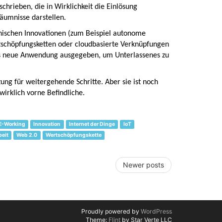
hrieben, die in Wirklichkeit die Einlösung
umnisse darstellen.
chnischen Innovationen (zum Beispiel autonome
ertschöpfungsketten oder cloudbasierte Verknüpfungen
 als neue Anwendung ausgegeben, um Unterlassenes zu
zung für weitergehende Schritte. Aber sie ist noch
wirklich vorne Befindliche.
E-Working
Innovation
Internet der Dinge
IoT
beit
Web 2.0
Wertschöpfungskette
Newer posts
Proudly powered by
WordPress
Theme:
Flint
by Star Verte LLC