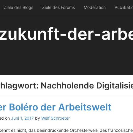
Ziele des Blogs
Ziele des Forums
Moderation
Publikati
zukunft-der-arbe
hlagwort:
Nachholende Digitalisi
r Boléro der Arbeitswelt
ed on
Juni 1, 2017
by
Welf Schroeter
kennt es nicht, das beeindruckende Orchesterwerk des französische