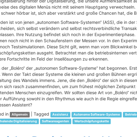
igitalisierung hinter der Digitalisierung, die unsere Aufmerksamkeit 
eise des digitalen Menüs nicht mit seinem Hauptgang verwechseln. Es
 schwer hörbar ist, sich aber verstärkt und große Chancen hat, die 
den ist von jenen „autonomen Software-Systemen“ (ASS), die in der 
cheiden, sich selbst verändern und selbst rechtsverbindliche Transa
lassen. Ihre Nutzung befindet sich noch in der Experimentierphase. 
en noch nicht in den Schaufenstern der Messen vor. In den Experim
noch Testsimulationen. Diese Sicht gilt, wenn man vom Blickwinkel b
schöpfungsketten ausgeht. Betrachtet man die betriebsinternen vert
re Fortschritte im Feld der Insellösungen zu erkennen.
 der „Boléro“ der „autonomen Software-Systeme“ hat begonnen. Ers
 Wenn der Takt dieser Systeme die kleinen und großen Bühnen ergriff
altung des Wandels immens. Jene, die den „Boléro“ der sich in diese
ten sich rasch zusammenfinden, um zum frühest möglichen Zeitpunkt 
tenden Menschen einzugreifen. Wir sollten diese Art von „Boléro“ nic
r Aufführung sowohl in den Rhythmus wie auch in die Regie eingreife
essen Assistent?
ed in
|
Tagged
Allgemein
Assistenz
Autonome Software-Systeme
Betrieb
holende Digitalisierung
Softwareagenten
Wertschöpfungskette