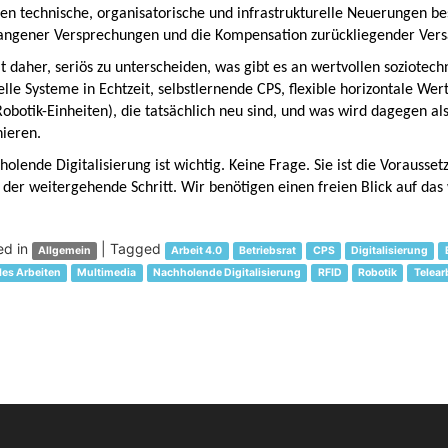
n technische, organisatorische und infrastrukturelle Neuerungen besc
angener Versprechungen und die Kompensation zurückliegender Versä
lt daher, seriös zu unterscheiden, was gibt es an wertvollen soziote
elle Systeme in Echtzeit, selbstlernende CPS, flexible horizontale W
Robotik-Einheiten), die tatsächlich neu sind, und was wird dagegen
hieren.
olende Digitalisierung ist wichtig. Keine Frage. Sie ist die Vorausset
 der weitergehende Schritt. Wir benötigen einen freien Blick auf das 
ed in
|
Tagged
Allgemein
Arbeit 4.0
Betriebsrat
CPS
Digitalisierung
les Arbeiten
Multimedia
Nachholende Digitalisierung
RFID
Robotik
Telear
st
vigation