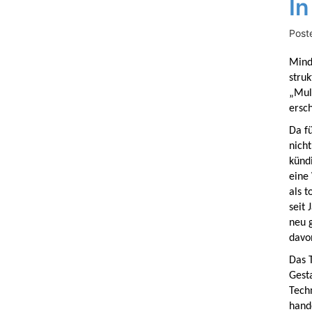
In
Post
Minde
struk
„Mul
ersch
Da f
nicht
kündi
eine
als 
seit 
neu 
davo
Das T
Gest
Techn
hande