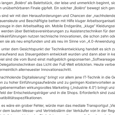
 langen „Boléro“ als Balettstück, der leise und unmerklich beginnt,
 unüberhörbaren Finale gipfelt. Ein solcher „Boléro“ bewegt sich ger
 sind wir mit den Herausforderungen und Chancen der „nachholenden D
rauensleute und Beschäftigte betten mit Hilfe kluger Arbeitsorganis
euge in den Arbeitsalltag ein. Mobile Endgeräte, „kluge“ Kleidungsst
 werden über Betriebsvereinbarungen zu Assistenztechniken für den M
nikeinführungen nutzen technische Innovationen, die schon zehn ode
en sie als neu empfunden und als neu im Sinne von „4.0-Anwendunge
 unter dem Gesichtspunkt der Technikentwicklung handelt es sich zu
eraufwand aus Steuergeldern entwickelt wurden und dann aber in kein
piel sind die vom Bund einst maßgeblich gesponserten „Softwareagent
Delegationstechniken das Licht der FuE-Welt erblickten. Heute verb
ermeintlich allerneuester Innovationsschritt.
nachholende Digitalisierung“ bringt vor allem jene IT-Technik in die
n zu hoher Einführungsaufwände und zu geringen Kostenvorteilen a
gebenermaßen wirkungsvolles Marketing („Industrie 4.0“) bringt unz
feld der Entscheidungsträger und in die Shops. Erforderlich sind zu
tibilitätsspezifikationen.
es wäre ein grober Fehler, würde man das mediale Transportgut „Vier
r dem lauten Messe- und Vertriebslärm der Verkäufer von in der Regel