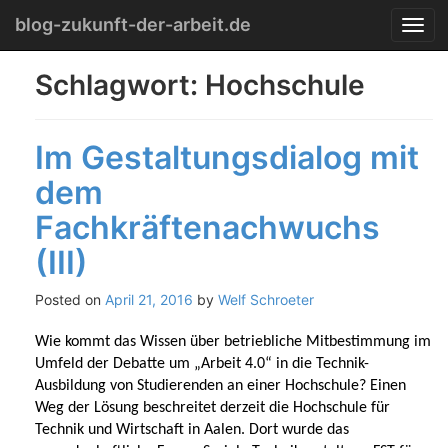
Menu
Skip
blog-zukunft-der-arbeit.de
T
to
o
content
g
Schlagwort:
Hochschule
g
l
e
Im Gestaltungsdialog mit
n
a
dem
v
i
Fachkräftenachwuchs
g
a
(III)
t
i
Posted on
April 21, 2016
by
Welf Schroeter
o
n
Wie kommt das Wissen über betriebliche Mitbestimmung im
Umfeld der Debatte um „Arbeit 4.0“ in die Technik-
Ausbildung von Studierenden an einer Hochschule? Einen
Weg der Lösung beschreitet derzeit die Hochschule für
Technik und Wirtschaft in Aalen. Dort wurde das