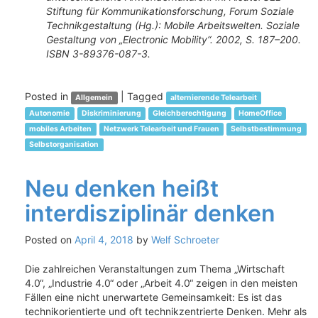
Stiftung für Kommunikationsforschung, Forum Soziale
Technikgestaltung (Hg.): Mobile Arbeitswelten. Soziale
Gestaltung von „Electronic Mobility“. 2002, S. 187–200.
ISBN 3-89376-087-3.
Posted in
|
Tagged
Allgemein
alternierende Telearbeit
Autonomie
Diskriminierung
Gleichberechtigung
HomeOffice
mobiles Arbeiten
Netzwerk Telearbeit und Frauen
Selbstbestimmung
Selbstorganisation
Neu denken heißt
interdisziplinär denken
Posted on
April 4, 2018
by
Welf Schroeter
Die zahlreichen Veranstaltungen zum Thema „Wirtschaft
4.0“, „Industrie 4.0“ oder „Arbeit 4.0“ zeigen in den meisten
Fällen eine nicht unerwartete Gemeinsamkeit: Es ist das
technikorientierte und oft technikzentrierte Denken. Mehr als