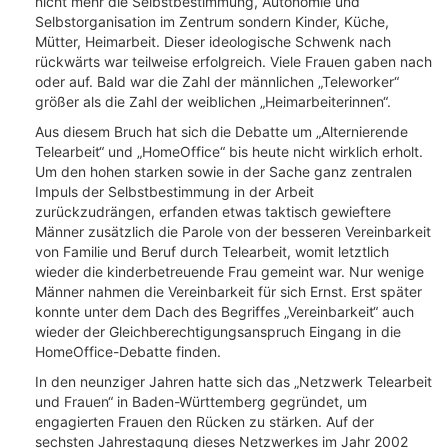
nicht mehr die Selbstbestimmung, Autonomie und
Selbstorganisation im Zentrum sondern Kinder, Küche,
Mütter, Heimarbeit. Dieser ideologische Schwenk nach
rückwärts war teilweise erfolgreich. Viele Frauen gaben nach
oder auf. Bald war die Zahl der männlichen „Teleworker“
größer als die Zahl der weiblichen „Heimarbeiterinnen“.
Aus diesem Bruch hat sich die Debatte um „Alternierende
Telearbeit“ und „HomeOffice“ bis heute nicht wirklich erholt.
Um den hohen starken sowie in der Sache ganz zentralen
Impuls der Selbstbestimmung in der Arbeit
zurückzudrängen, erfanden etwas taktisch gewieftere
Männer zusätzlich die Parole von der besseren Vereinbarkeit
von Familie und Beruf durch Telearbeit, womit letztlich
wieder die kinderbetreuende Frau gemeint war. Nur wenige
Männer nahmen die Vereinbarkeit für sich Ernst. Erst später
konnte unter dem Dach des Begriffes „Vereinbarkeit“ auch
wieder der Gleichberechtigungsanspruch Eingang in die
HomeOffice-Debatte finden.
In den neunziger Jahren hatte sich das „Netzwerk Telearbeit
und Frauen“ in Baden-Württemberg gegründet, um
engagierten Frauen den Rücken zu stärken. Auf der
sechsten Jahrestagung dieses Netzwerkes im Jahr 2002