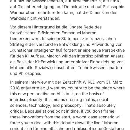
auf Bildungswissenschaften, auf Arbeitsmedizin, auf Ethik,
auf Gleichberechtigung, auf Demokratie und auf Philosophie.
Wer nur über Technik reden kann, hat die Dimension des
Wandels nicht verstanden.
Vor diesem Hintergrund ist die jüngste Rede des
französischen Präsidenten Emmanuel Macron
bemerkenswert. In seinem Statement zur französischen
Strategie der verstärkten Entwicklung und Anwendung von
„Künstlicher Intelligenz“ (KI) fordert er eine neue Perspektive
für den KI-Aufbau. Macron will den interdisziplinären Ansatz
als Basis der KI-Entwicklung unter aktiver Einbeziehung von
Mathematik, Sozialwissenschaften, Technikwissenschaften
und Philosophie.
In seinem Interview mit der Zeitschrift WIRED vom 31. März
2018 erläuterte er: „I want my country to be the place where
this new perspective on AI is built, on the basis of
interdisciplinarity: this means crossing maths, social
sciences, technology, and philosophy. That’s absolutely
critical. Because at one point in time, if you don’t frame
these innovations from the start, a worst-case scenario will
force you to deal with this debate down the line.“ Macron
spricht sich für eine ethische und philosophische Gestaltung