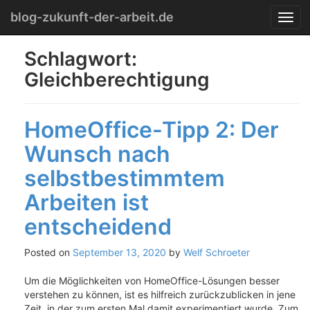
Menu
Skip
blog-zukunft-der-arbeit.de
T
to
o
content
g
Schlagwort:
g
Gleichberechtigung
l
e
n
a
HomeOffice-Tipp 2: Der
v
i
Wunsch nach
g
selbstbestimmtem
a
t
Arbeiten ist
i
o
entscheidend
n
Posted on
September 13, 2020
by
Welf Schroeter
Um die Möglichkeiten von HomeOffice-Lösungen besser
verstehen zu können, ist es hilfreich zurückzublicken in jene
Zeit, in der zum ersten Mal damit experimentiert wurde. Zum