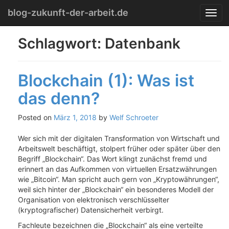
Menu
Skip
blog-zukunft-der-arbeit.de
T
to
o
content
g
Schlagwort:
Datenbank
g
l
e
Blockchain (1): Was ist
n
a
das denn?
v
i
g
Posted on
März 1, 2018
by
Welf Schroeter
a
t
Wer sich mit der digitalen Transformation von Wirtschaft und
i
Arbeitswelt beschäftigt, stolpert früher oder später über den
o
Begriff „Blockchain“. Das Wort klingt zunächst fremd und
n
erinnert an das Aufkommen von virtuellen Ersatzwährungen
wie „Bitcoin“. Man spricht auch gern von „Kryptowährungen“,
weil sich hinter der „Blockchain“ ein besonderes Modell der
Organisation von elektronisch verschlüsselter
(kryptografischer) Datensicherheit verbirgt.
Fachleute bezeichnen die „Blockchain“ als eine verteilte