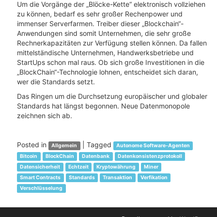
Um die Vorgänge der „Blöcke-Kette“ elektronisch vollziehen
zu können, bedarf es sehr großer Rechenpower und
immenser Serverfarmen. Treiber dieser „Blockchain“-
Anwendungen sind somit Unternehmen, die sehr große
Rechnerkapazitäten zur Verfügung stellen können. Da fallen
mittelständische Unternehmen, Handwerksbetriebe und
StartUps schon mal raus. Ob sich große Investitionen in die
„BlockChain“-Technologie lohnen, entscheidet sich daran,
wer die Standards setzt.
Das Ringen um die Durchsetzung europäischer und globaler
Standards hat längst begonnen. Neue Datenmonopole
zeichnen sich ab.
Posted in
|
Tagged
Allgemein
Autonome Software-Agenten
Bitcoin
BlockChain
Datenbank
Datenkonsistenzprotokoll
Datensicherheit
Echtzeit
Kryptowährung
Miner
Smart Contracts
Standards
Transaktion
Verfikation
Verschlüsselung