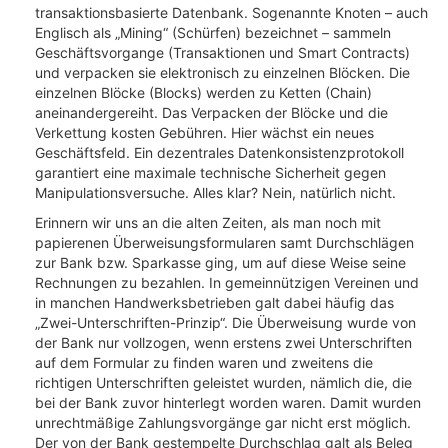
transaktionsbasierte Datenbank. Sogenannte Knoten – auch
Englisch als „Mining“ (Schürfen) bezeichnet – sammeln
Geschäftsvorgange (Transaktionen und Smart Contracts)
und verpacken sie elektronisch zu einzelnen Blöcken. Die
einzelnen Blöcke (Blocks) werden zu Ketten (Chain)
aneinandergereiht. Das Verpacken der Blöcke und die
Verkettung kosten Gebühren. Hier wächst ein neues
Geschäftsfeld. Ein dezentrales Datenkonsistenzprotokoll
garantiert eine maximale technische Sicherheit gegen
Manipulationsversuche. Alles klar? Nein, natürlich nicht.
Erinnern wir uns an die alten Zeiten, als man noch mit
papierenen Überweisungsformularen samt Durchschlägen
zur Bank bzw. Sparkasse ging, um auf diese Weise seine
Rechnungen zu bezahlen. In gemeinnützigen Vereinen und
in manchen Handwerksbetrieben galt dabei häufig das
„Zwei-Unterschriften-Prinzip“. Die Überweisung wurde von
der Bank nur vollzogen, wenn erstens zwei Unterschriften
auf dem Formular zu finden waren und zweitens die
richtigen Unterschriften geleistet wurden, nämlich die, die
bei der Bank zuvor hinterlegt worden waren. Damit wurden
unrechtmäßige Zahlungsvorgänge gar nicht erst möglich.
Der von der Bank gestempelte Durchschlag galt als Beleg