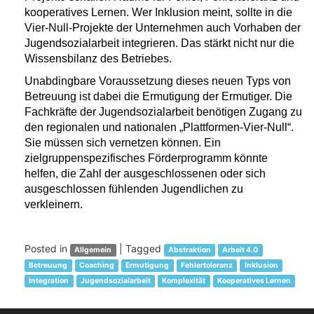
kooperatives Lernen. Wer Inklusion meint, sollte in die
Vier-Null-Projekte der Unternehmen auch Vorhaben der
Jugendsozialarbeit integrieren. Das stärkt nicht nur die
Wissensbilanz des Betriebes.
Unabdingbare Voraussetzung dieses neuen Typs von
Betreuung ist dabei die Ermutigung der Ermutiger. Die
Fachkräfte der Jugendsozialarbeit benötigen Zugang zu
den regionalen und nationalen „Plattformen-Vier-Null“.
Sie müssen sich vernetzen können. Ein
zielgruppenspezifisches Förderprogramm könnte
helfen, die Zahl der ausgeschlossenen oder sich
ausgeschlossen fühlenden Jugendlichen zu
verkleinern.
Posted in
|
Tagged
Allgemein
Abstraktion
Arbeit 4.0
Betreuung
Coaching
Ermutigung
Fehlertoleranz
Inklusion
Integration
Jugendsozialarbeit
Komplexität
Kooperatives Lernen