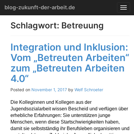
Menu
Skip
blog-zukunft-der-arbeit.de
T
to
o
content
g
Schlagwort:
Betreuung
g
l
e
Integration und Inklusion:
n
a
Vom „Betreuten Arbeiten“
v
i
zum „Betreuten Arbeiten
g
a
4.0“
t
i
Posted on
November 1, 2017
by
Welf Schroeter
o
n
Die Kolleginnen und Kollegen aus der
Jugendsozialarbeit wissen Bescheid und verfügen über
erhebliche Erfahrungen: Sie unterstützen junge
Menschen, wenn diese Startschwierigkeiten haben,
damit sie selbstständig ihr Berufsleben organisieren und