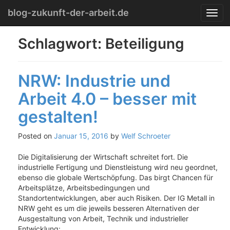
Menu
Skip
blog-zukunft-der-arbeit.de
T
to
o
content
g
Schlagwort:
Beteiligung
g
l
e
NRW: Industrie und
n
a
Arbeit 4.0 – besser mit
v
i
gestalten!
g
a
Posted on
Januar 15, 2016
by
Welf Schroeter
t
i
Die Digitalisierung der Wirtschaft schreitet fort. Die
o
industrielle Fertigung und Dienstleistung wird neu geordnet,
n
ebenso die globale Wertschöpfung. Das birgt Chancen für
Arbeitsplätze, Arbeitsbedingungen und
Standortentwicklungen, aber auch Risiken. Der IG Metall in
NRW geht es um die jeweils besseren Alternativen der
Ausgestaltung von Arbeit, Technik und industrieller
Entwicklung: