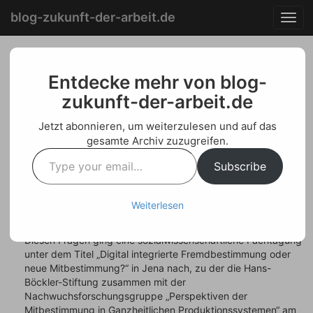
Menu
Skip
blog-zukunft-der-arbeit.de
T
to
o
content
g
g
Ganzheitliche
l
Entdecke mehr von blog-
e
zukunft-der-arbeit.de
Produktionssysteme und
n
a
digitale Arbeitswelten
Jetzt abonnieren, um weiterzulesen und auf das
v
gesamte Archiv zuzugreifen.
i
Type
Posted on
Oktober 28, 2016
by
Welf Schroeter
g
Subscribe
your
a
email…
Trägt der Wandel hin zu „Arbeit 4.0“ dazu bei, bisherige
t
Modelle „Ganzheitlicher Produktionssysteme“ (GPS) zu neuer
i
Weiterlesen
Bedeutung zu verhelfen? Oder löst die „digitale
o
Transformation“ das schrittweise Ende von „GPS“ ein? –
n
Diesen Fragen ging eine sozialwissenschaftliche Fachtagung
unter dem Titel „Digital integrierte Fremdbestimmung oder
neue Mitbestimmung?“ in Jena nach, zu der die Hans-
Böckler-Stiftung zusammen mit der
Nachwuchsforschungsgruppe „Perspektiven der
Mitbestimmung in Ganzheitlichen Produktionssystemen“ am