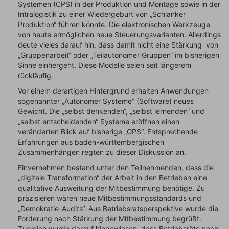
Systemen (CPS) in der Produktion und Montage sowie in der
Intralogistik zu einer Wiedergeburt von „Schlanker
Produktion“ führen könnte. Die elektronischen Werkzeuge
von heute ermöglichen neue Steuerungsvarianten. Allerdings
deute vieles darauf hin, dass damit nicht eine Stärkung von
„Gruppenarbeit“ oder „Teilautonomer Gruppen“ im bisherigen
Sinne einhergeht. Diese Modelle seien seit längerem
rückläufig.
Vor einem derartigen Hintergrund erhalten Anwendungen
sogenannter „Autonomer Systeme“ (Software) neues
Gewicht. Die „selbst denkenden“, „selbst lernenden“ und
„selbst entscheidenden“ Systeme eröffnen einen
veränderten Blick auf bisherige „GPS“. Entsprechende
Erfahrungen aus baden-württembergischen
Zusammenhängen regten zu dieser Diskussion an.
Einvernehmen bestand unter den Teilnehmenden, dass die
„digitale Transformation“ der Arbeit in den Betrieben eine
qualitative Ausweitung der Mitbestimmung benötige. Zu
präzisieren wären neue Mitbestimmungsstandards und
„Demokratie-Audits“. Aus Betriebsratsperspektive wurde die
Forderung nach Stärkung der Mitbestimmung begrüßt.
Zugleich wurde darauf hingewiesen, dass Betriebsräte noch