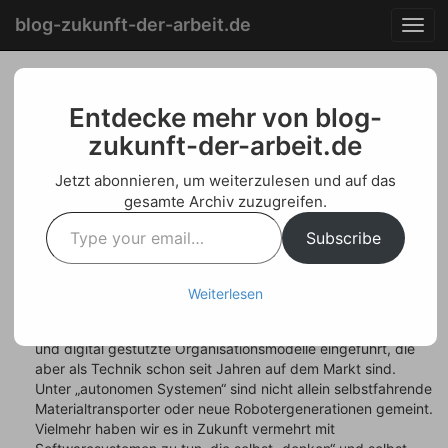
Menu
Skip
blog-zukunft-der-arbeit.de
T
to
o
content
g
g
Arbeit 4.0 benötigt
l
Entdecke mehr von blog-
e
zukunft-der-arbeit.de
Mitbestimmung 4.0
n
a
Jetzt abonnieren, um weiterzulesen und auf das
v
Posted on
September 16, 2016
by
Welf Schroeter
gesamte Archiv zuzugreifen.
i
Type
g
Die Fachwelt spricht über die „digitale Transformation“ von
Subscribe
your
a
Wirtschaft und Arbeitswelt. Gemeint ist der Wandel hin zu
email…
t
„Arbeit 4.0“. Dieser Umbau der Arbeitswelt schließt sowohl
i
die nachholende Digitalisierung der Betriebe wie auch die
Weiterlesen
o
Öffnung hin zur Anwendung „autonomer Systeme“ ein. In
n
vielen Betrieben werden heute erst digitale Technologien
und digital gestützte Organisationsmodelle eingeführt, die
aber als Technik schon seit Jahren auf dem Markt sind.
Unter „autonomen Systemen“ sind nicht allein selbstfahrende
Materialtransporter oder neue Robotergenerationen gemeint.
Vielmehr haben wir es in Zukunft vermehrt mit