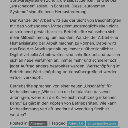
Softwaresystemen zu tun, die selbst „denken“ und selbst
„entscheiden“ sollen. In Echtzeit. Diese „autonomen
Systeme“ sind die neue Herausforderung.
Der Wandel der Arbeit wird aus der Sicht von Beschäftigten
mit den vorhandenen Mitbestimmungsmöglichkeiten nicht
ausreichend gestaltbar sein. Betriebsräte wünschen sich
mehr Mitbestimmung, um aus dem Wandel der Arbeit eine
Humanisierung der Arbeit machen zu können. Dabei wird
das Feld der Arbeitsgestaltung immer unübersichtlicher.
Digital-virtuelle Arbeitswelten sind sehr flexibel und passen
sich an neue Verfahren an. Immer mehr und schneller soll
jeder Auftrag anders bearbeitet werden. Wertschöpfung im
Betrieb und Wertschöpfung betriebsübergreifend werden
virtuell verknüpft.
Betriebsräte sprechen von einer neuen „Unschärfe“ für
Mitbestimmung: „Wie soll ich die Leitplanken passend
anbringen, wenn ich die Kurve nicht rechtzeitig erkennen
kann.“ Es gärt in den Köpfen von Betriebsräten. Wie kann
Mitbestimmung vertieft und ihre Anwendung flexibler
werden?
Posted in
|
Tagged
Allgemein
Arbeit 4.0
autonome Systeme